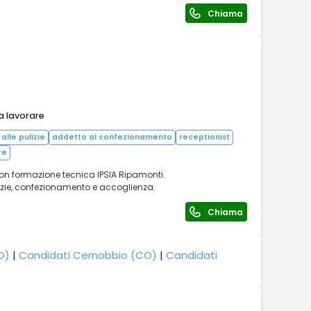
Chiama
a lavorare
alle pulizie
addetto al confezionamento
receptionist
re
con formazione tecnica IPSIA Ripamonti.
pulizie, confezionamento e accoglienza.
Chiama
O)
|
Candidati Cernobbio (CO)
|
Candidati