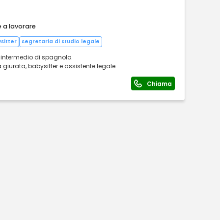
e a lavorare
sitter
segretaria di studio legale
 intermedio di spagnolo.
giurata, babysitter e assistente legale.
Chiama