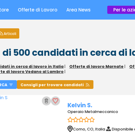
tore
Offerte di Lavoro
Area News
Per le az
Articoli
 di 500
candidati in cerca di 
dati in cerca di lavoro in Italia
|
Offerte di lavoro Marnate
|
Of
rte di lavoro Vedano al Lambro
|
RCA
Consigli per trovare candidati
Kelvin S.
Operaio Metalmeccanico
Como, CO, Italia
Disponibile 