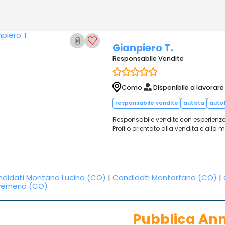
Gianpiero T.
Responsabile Vendite
Como
Disponibile a lavorare
responsabile vendite
autista
auto
Responsabile vendite con esperienza
Profilo orientato alla vendita e alla m
didati Montano Lucino (CO)
|
Candidati Montorfano (CO)
|
ernerio (CO)
Pubblica An