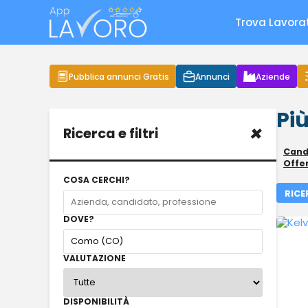
Trova Lavora
Pubblica annunci Gratis
Annunci
Aziende
Più
×
Ricerca e filtri
Candi
Offe
COSA CERCHI?
RICE
DOVE?
VALUTAZIONE
DISPONIBILITÀ