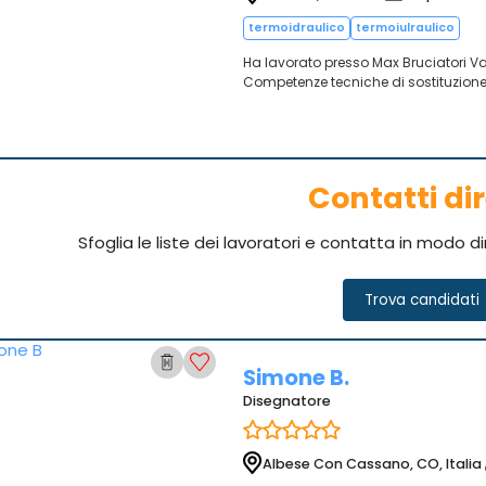
termoidraulico
termoiulraulico
Ha lavorato presso Max Bruciatori Va
Competenze tecniche di sostituzione
Contatti dir
Sfoglia le liste dei lavoratori e contatta in modo d
Trova candidati
Simone B.
Disegnatore
Albese Con Cassano, CO, Italia