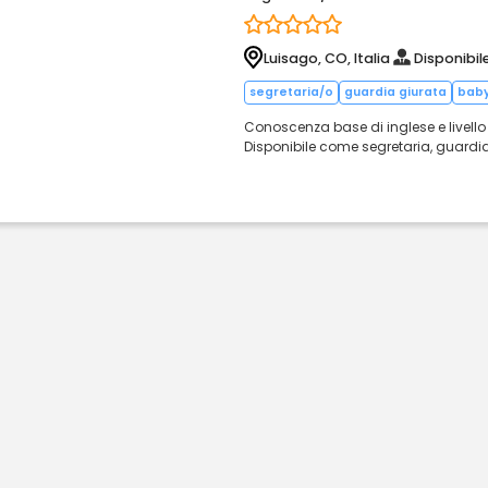
Luisago, CO, Italia
Disponibil
segretaria/o
guardia giurata
baby
Conoscenza base di inglese e livello
Disponibile come segretaria, guardia 