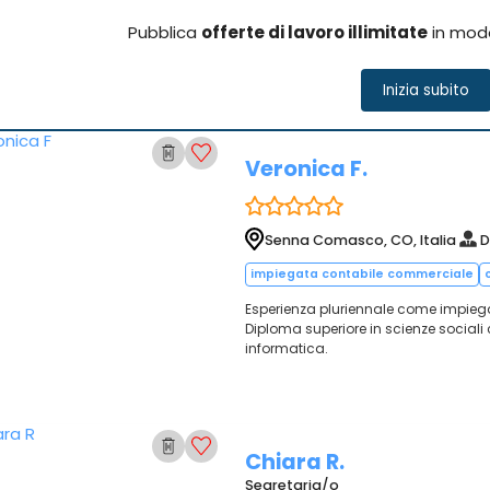
Pubblica
offerte di lavoro illimitate
in mod
Inizia subito
Veronica F.
Senna Comasco, CO, Italia
D
impiegata contabile commerciale
Esperienza pluriennale come impieg
Diploma superiore in scienze socia
informatica.
Chiara R.
Segretaria/o