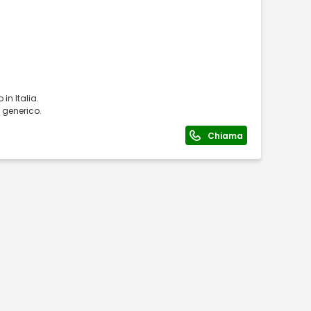
in Italia.
o generico.
Chiama