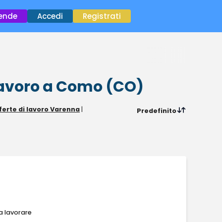
×
iende
Accedi
Registrati
lavoro
a Como (CO)
ferte di lavoro Varenna
|
Predefinito
a lavorare