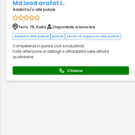
Md lead arafat L.
Addetta/o alle pulizie
Terni, TR, Italia
Disponibile a lavorare
addetta alle pulizie
pulizie
servizi di supporto alle pulizie
Competenze in pulizie civili e industriali.
Forte attenzione ai dettagli e affidabilità nelle attività
quotidiane.
Chiama