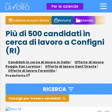
×
Per le aziende
Pubblica annunci Gratis
Annunci
Aziende
Articol
Più di 500
candidati in
cerca di lavoro
a Configni
(RI)
Candidati in cerca di lavoro in Italia
|
Offerte di lavoro
Poggio San Lorenzo
|
Offerte di lavoro Sant'Oreste
|
Offerte di lavoro Ferentillo
|
Predefinito
RICERCA
Consigli per trovare candidati