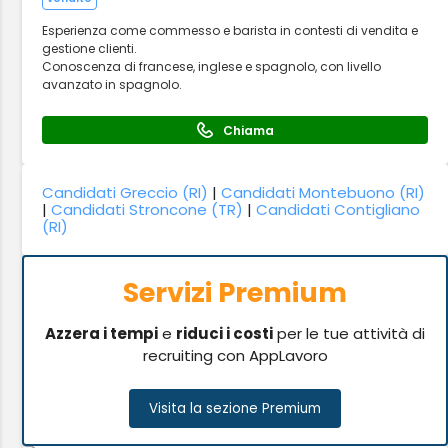
Esperienza come commesso e barista in contesti di vendita e
gestione clienti.
Conoscenza di francese, inglese e spagnolo, con livello
avanzato in spagnolo.
Chiama
Candidati Greccio (RI)
|
Candidati Montebuono (RI)
|
Candidati Stroncone (TR)
|
Candidati Contigliano
(RI)
Servizi Premium
Azzera i tempi
e
riduci i costi
per le tue attività di
recruiting con AppLavoro
Visita la sezione Premium