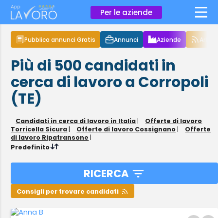
×
Per le aziende
Pubblica annunci Gratis
Annunci
Aziende
Articol
Più di 500
candidati in
cerca di lavoro
a Corropoli
(TE)
Candidati in cerca di lavoro in Italia
|
Offerte di lavoro
Torricella Sicura
|
Offerte di lavoro Cossignano
|
Offerte
di lavoro Ripatransone
|
Predefinito
RICERCA
Consigli per trovare candidati