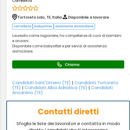
Carrellista
Tortoreto Lido, TE, Italia
Disponibile a lavorare
carrellista
babysitter
assistente domiciliare
Laureato come ragioniere, ha competenze di cura di bambini
e anziani.
Disponibile come babysitter e per servizi di assistenza
domiciliare.
Chiama
Candidati Sant'Omero (TE)
|
Candidati Tortoreto
(TE)
|
Candidati Alba Adriatica (TE)
|
Candidati
Ancarano (TE)
Contatti diretti
Sfoglia le liste dei lavoratori e contatta in modo
diretto i candidati che ti interessano