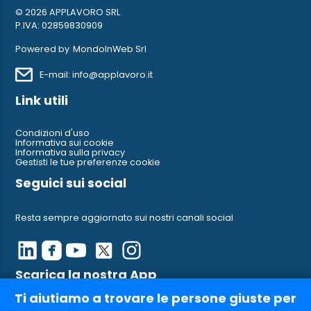
© 2026 APPLAVORO SRL
P.IVA: 02859830909
Powered by
MondoInWeb Srl
E-mail: info@applavoro.it
Link utili
Condizioni d'uso
Informativa sui cookie
Informativa sulla privacy
Gestisti le tue preferenze cookie
Seguici sui social
Resta sempre aggiornato sui nostri canali social
Scarica la nostra App
Ti aiutiamo a trovare le persone giuste per
Ci trovi anche su AppleStore e su Google Play