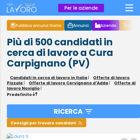
×
Per le aziende
Pubblica annunci Gratis
Annunci
Aziende
Articol
Più di 500
candidati in
cerca di lavoro
a Cura
Carpignano (PV)
Candidati in cerca di lavoro in Italia
|
Offerte di lavoro
Pizzale
|
Offerte di lavoro Cervignano d'Adda
|
Offerte di
lavoro Noviglio
|
Predefinito
RICERCA
Consigli per trovare candidati