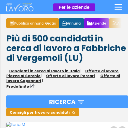
×
Per le aziende
Pubblica annunci Gratis
Annunci
Aziende
Articol
Più di 500
candidati in
cerca di lavoro
a Fabbriche
di Vergemoli (LU)
Candidati in cerca di lavoro in Italia
|
Offerte di lavoro
Piazza al Serchio
|
Offerte di lavoro Porcari
|
Offerte di
lavoro Capannori
|
Predefinito
RICERCA
Consigli per trovare candidati