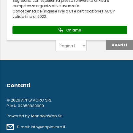
Segretaria con esperienza presso l'Università di Pisa e
competenze organizzative avanzate.
Conoscenza dell'inglese livello C1 e certificazione HACCP
valida fino al 2022.
Chiama
AVANTI
Contatti
© 2026 APPLAVORO SRL
P.IVA: 02859830909
Powered by
MondoInWeb Srl
E-mail: info@applavoro.it