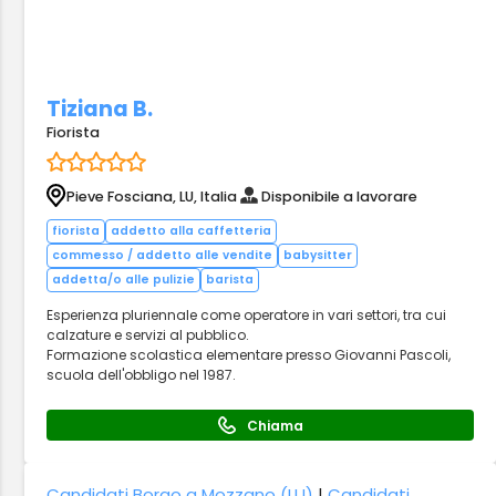
Tiziana B.
Fiorista
Pieve Fosciana, LU, Italia
Disponibile a lavorare
fiorista
addetto alla caffetteria
commesso / addetto alle vendite
babysitter
addetta/o alle pulizie
barista
Esperienza pluriennale come operatore in vari settori, tra cui
calzature e servizi al pubblico.
Formazione scolastica elementare presso Giovanni Pascoli,
scuola dell'obbligo nel 1987.
Chiama
Candidati Borgo a Mozzano (LU)
|
Candidati