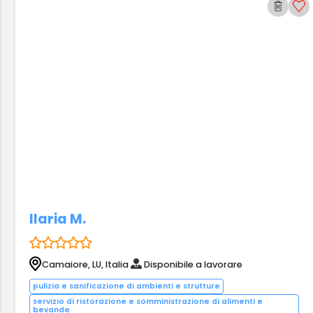
Ilaria M.
Camaiore, LU, Italia
Disponibile a lavorare
pulizia e sanificazione di ambienti e strutture
servizio di ristorazione e somministrazione di alimenti e
bevande