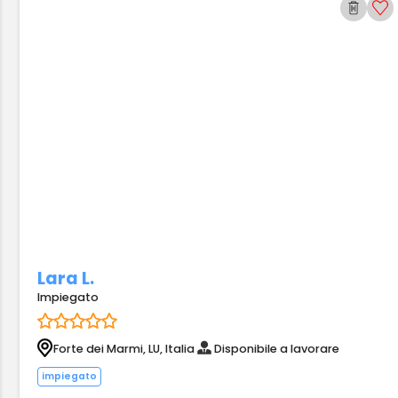
Lara L.
Impiegato
Forte dei Marmi, LU, Italia
Disponibile a lavorare
impiegato