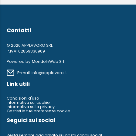
Contatti
© 2026 APPLAVORO SRL
P.IVA: 02859830909
Powered by
MondoInWeb Srl
E-mail: info@applavoro.it
Link utili
Condizioni d'uso
Informativa sui cookie
Informativa sulla privacy
Gestisti le tue preferenze cookie
Seguici sui social
Resta sempre aggiornato sui nostri canali social