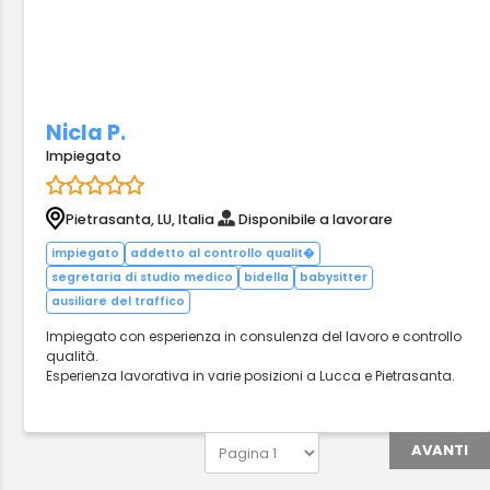
Nicla P.
Impiegato
Pietrasanta, LU, Italia
Disponibile a lavorare
impiegato
addetto al controllo qualit�
segretaria di studio medico
bidella
babysitter
ausiliare del traffico
Impiegato con esperienza in consulenza del lavoro e controllo
qualità.
Esperienza lavorativa in varie posizioni a Lucca e Pietrasanta.
AVANTI