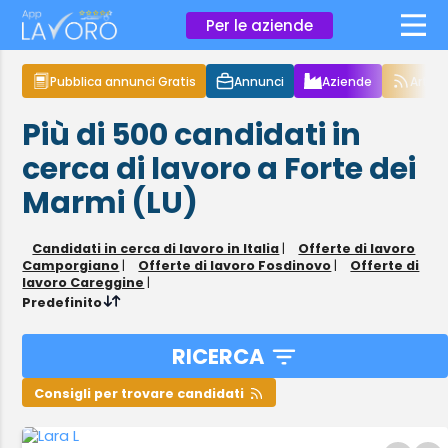
×
Per le aziende
Pubblica annunci Gratis
Annunci
Aziende
Articol
Più di 500
candidati in
cerca di lavoro
a Forte dei
Marmi (LU)
Candidati in cerca di lavoro in Italia
|
Offerte di lavoro
Camporgiano
|
Offerte di lavoro Fosdinovo
|
Offerte di
lavoro Careggine
|
Predefinito
RICERCA
Consigli per trovare candidati