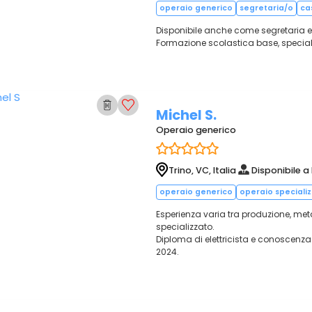
operaio generico
segretaria/o
ca
Disponibile anche come segretaria e
Formazione scolastica base, special
Michel S.
Operaio generico
Trino, VC, Italia
Disponibile a
operaio generico
operaio speciali
Esperienza varia tra produzione, me
specializzato.
Diploma di elettricista e conoscenza
2024.