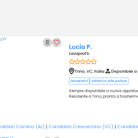
Lucia P.
Lavapiatti
Trino, VC, Italia
Disponibile a
lavapiatti
addetta alle pulizie
Sempre disponibile a nuove opportun
Residente a Trino, pronta a trasferime
didati Camino (AL)
|
Candidati Crescentino (VC)
|
Candidat