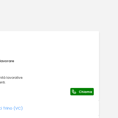
 lavorare
ità lavorative.
nti.
Chiama
i Trino (VC)