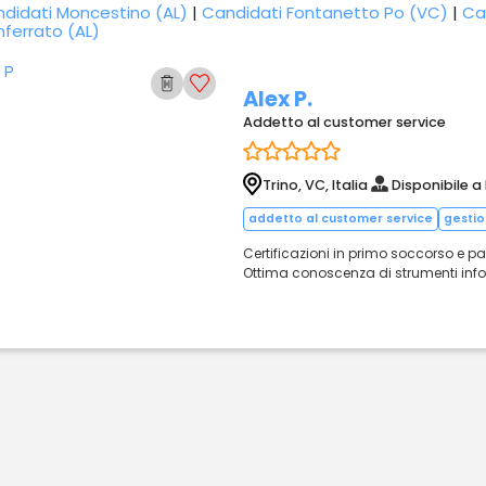
didati Moncestino (AL)
|
Candidati Fontanetto Po (VC)
|
Can
ferrato (AL)
Alex P.
Addetto al customer service
Trino, VC, Italia
Disponibile a
addetto al customer service
gestio
Certificazioni in primo soccorso e pate
Ottima conoscenza di strumenti inform