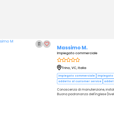
Massimo M.
Impiegato commerciale
Trino, VC, Italia
impiegato commerciale
impiegato 
addetto al customer service
addet
Conoscenza di manutenzione, installazi
Buona padronanza dell'inglese (livello