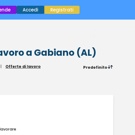
×
iende
Accedi
Registrati
lavoro
a Gabiano (AL)
|
Offerte di lavoro
Predefinito
 lavorare