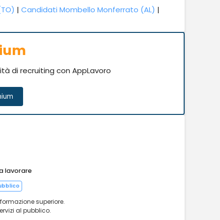
(TO)
|
Candidati Mombello Monferrato (AL)
|
mium
vità di recruiting con AppLavoro
mium
 a lavorare
pubblico
 formazione superiore.
ervizi al pubblico.