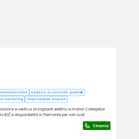
amministrativo
addetto al controllo qualit�
to marketing
responsabile acquisti
one e verifica di impianti elettrici e motori Caterpillar.
 B2) e disponibilità in Piemonte per vari ruoli.
Chiama