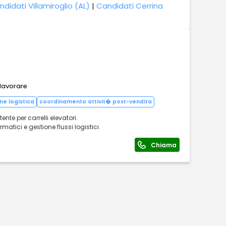
didati Villamiroglio (AL)
|
Candidati Cerrina
 lavorare
ne logistica
coordinamento attivit� post-vendita
nte per carrelli elevatori.
atici e gestione flussi logistici.
Chiama