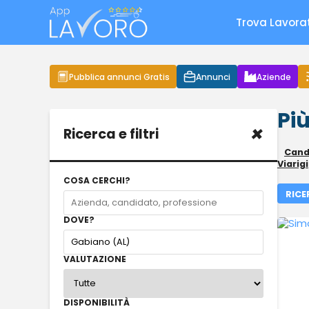
Trova Lavora
Pubblica annunci Gratis
Annunci
Aziende
Più
×
Ricerca e filtri
Candi
Viarigi
COSA CERCHI?
RICE
DOVE?
VALUTAZIONE
DISPONIBILITÀ