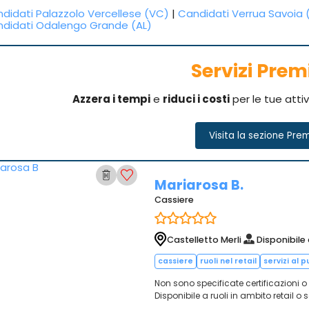
didati Palazzolo Vercellese (VC)
|
Candidati Verrua Savoia 
didati Odalengo Grande (AL)
Servizi Pre
Azzera i tempi
e
riduci i costi
per le tue atti
Visita la sezione Pre
Mariarosa B.
Cassiere
Castelletto Merli
Disponibile
cassiere
ruoli nel retail
servizi al 
Non sono specificate certificazioni o
Disponibile a ruoli in ambito retail o s