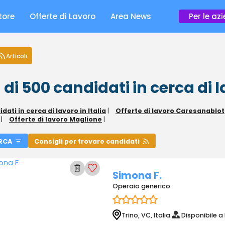
tore
Offerte di Lavoro
Area News
Per le az
Articoli
 di 500
candidati in cerca di 
dati in cerca di lavoro in Italia
|
Offerte di lavoro Caresanablot
|
Offerte di lavoro Maglione
|
RCA
Consigli per trovare candidati
Simona F.
Operaio generico
Trino, VC, Italia
Disponibile a