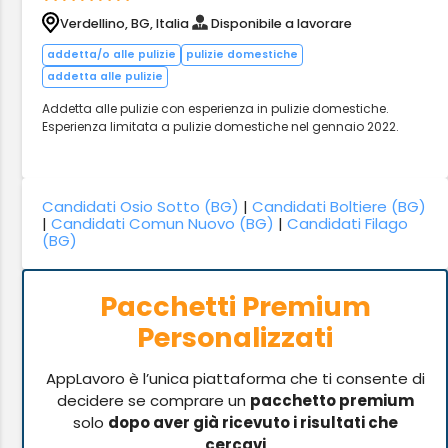
Verdellino, BG, Italia
Disponibile a lavorare
addetta/o alle pulizie
pulizie domestiche
addetta alle pulizie
Addetta alle pulizie con esperienza in pulizie domestiche.
Esperienza limitata a pulizie domestiche nel gennaio 2022.
Candidati Osio Sotto (BG)
|
Candidati Boltiere (BG)
|
Candidati Comun Nuovo (BG)
|
Candidati Filago
(BG)
Pacchetti Premium
Personalizzati
AppLavoro è l’unica piattaforma che ti consente di
decidere se comprare un
pacchetto premium
solo
dopo aver già ricevuto i risultati che
cercavi