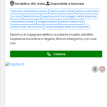
Verdellino, BG, Italia
Disponibile a lavorare
operaio metalmeccanico
lavoro part-time
lavoro full-time
su turni
elettricista
operatore di riciclaggio della plastica
metalmeccanico
magazziniere
pulizie industriali
industriale elettricista
responsabile della produzione
Diploma di ingegnere elettrico e patente muletto, retrattile.
Esperienze lavorative in Nigeria, Monza e Bergamo, con ruoli
vari.
Chiama