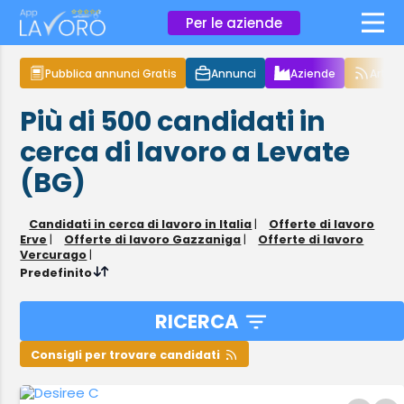
×
Per le aziende
Pubblica annunci Gratis
Annunci
Aziende
Articol
Più di 500
candidati in
cerca di lavoro
a Levate
(BG)
Candidati in cerca di lavoro in Italia
|
Offerte di lavoro
Erve
|
Offerte di lavoro Gazzaniga
|
Offerte di lavoro
Vercurago
|
Predefinito
RICERCA
Consigli per trovare candidati