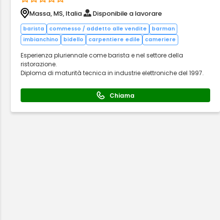
Massa, MS, Italia
Disponibile a lavorare
barista
commesso / addetto alle vendite
barman
imbianchino
bidello
carpentiere edile
cameriere
Esperienza pluriennale come barista e nel settore della
ristorazione.
Diploma di maturità tecnica in industrie elettroniche del 1997.
Chiama