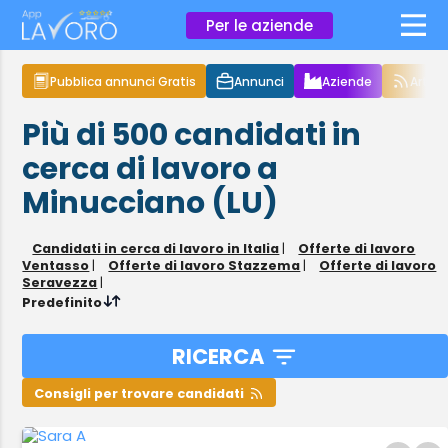
×
Per le aziende
Pubblica annunci Gratis
Annunci
Aziende
Articol
Più di 500
candidati in
cerca di lavoro
a
Minucciano (LU)
Candidati in cerca di lavoro in Italia
|
Offerte di lavoro
Ventasso
|
Offerte di lavoro Stazzema
|
Offerte di lavoro
Seravezza
|
Predefinito
RICERCA
Consigli per trovare candidati