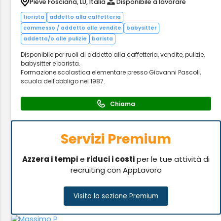
Pieve Fosciana, LU, Italia
Disponibile a lavorare
fiorista
addetto alla caffetteria
commesso / addetto alle vendite
babysitter
addetta/o alle pulizie
barista
Disponibile per ruoli di addetto alla caffetteria, vendite, pulizie,
babysitter e barista.
Formazione scolastica elementare presso Giovanni Pascoli,
scuola dell'obbligo nel 1987.
Chiama
Servizi Premium
Azzera i tempi
e
riduci i costi
per le tue attività di
recruiting con AppLavoro
Visita la sezione Premium