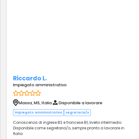
Riccardo L.
Impiegato amministrativo
Massa, MS, Italia
Disponibile a lavorare
impiegato amministrativo
segretaria/o
Conoscenza di inglese B2 e francese B1, livello intermedio.
Disponibile come segretaria/o, sempre pronto a lavorare in
Italia.