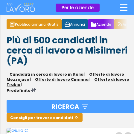
×
Per le aziende
Pubblica annunci Gratis
Annunci
Aziende
Articol
Più di 500
candidati in
cerca di lavoro
a Misilmeri
(PA)
Candidati in cerca di lavoro in Italia
|
Offerte di lavoro
Mezzojuso
|
Offerte di lavoro Ciminna
|
Offerte di lavoro
Trabia
|
Predefinito
RICERCA
Consigli per trovare candidati