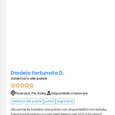
Daniela fortunata D.
Addetta/o alle pulizie
Ficarazzi, PA, Italia
Disponibile a lavorare
addetta alle pulizie
pulizie
segretaria
Attualmente Addetta alle pulizie con disponibilità immediata.
Formazione presso scuola dell'obbligo nel 2021 a Ficarazzi.