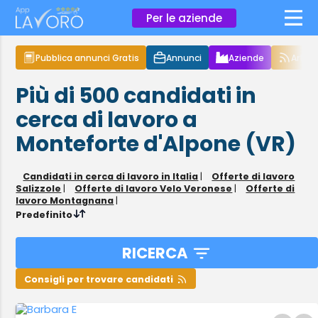
×
Per le aziende
Pubblica annunci Gratis
Annunci
Aziende
Articol
Più di 500
candidati in
cerca di lavoro
a
Monteforte d'Alpone (VR)
Candidati in cerca di lavoro in Italia
|
Offerte di lavoro
Salizzole
|
Offerte di lavoro Velo Veronese
|
Offerte di
lavoro Montagnana
|
Predefinito
RICERCA
Consigli per trovare candidati