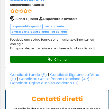
Responsabile Qualità
Rufina, FI, Italia
Disponibile a lavorare
responsabile qualit?
trasferimento
analisi esplorativa e statistica dei dati
Possiede una solida formazione in scienze alimentari ed
enologia.
È disponibile per trasferimenti e interessato all'analisi dati.
Chiama
Candidati Londa (FI)
|
Candidati Rignano sull'Arno
(FI)
|
Candidati Castelfranco Piandiscò (AR)
|
Candidati Figline e Incisa Valdarno (FI)
Contatti diretti
Sfoglia le liste dei lavoratori e contatta in modo