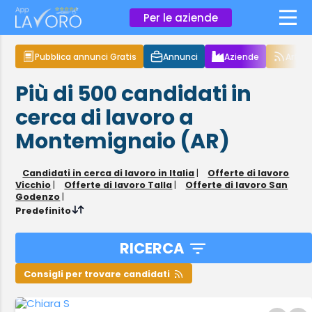
×
Per le aziende
Pubblica annunci Gratis
Annunci
Aziende
Articol
Più di 500
candidati in
cerca di lavoro
a
Montemignaio (AR)
Candidati in cerca di lavoro in Italia
|
Offerte di lavoro
Vicchio
|
Offerte di lavoro Talla
|
Offerte di lavoro San
Godenzo
|
Predefinito
RICERCA
Consigli per trovare candidati