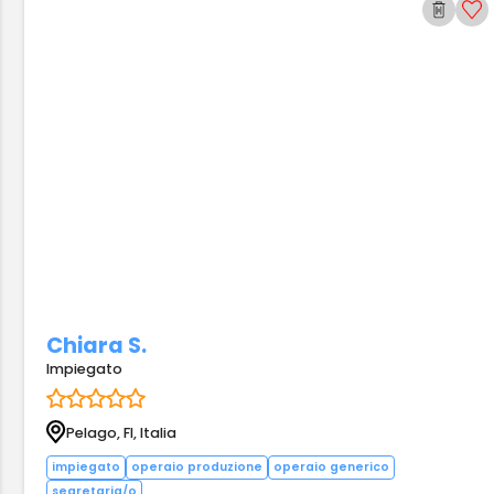
Chiara S.
Impiegato
Pelago, FI, Italia
impiegato
operaio produzione
operaio generico
segretaria/o