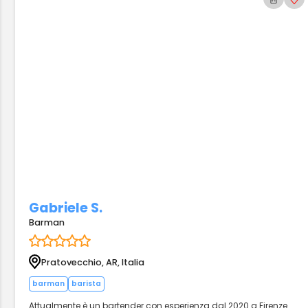
Gabriele S.
Barman
Pratovecchio, AR, Italia
barman
barista
Attualmente è un bartender con esperienza dal 2020 a Firenze.