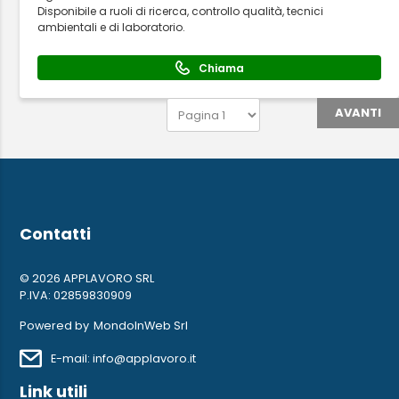
Disponibile a ruoli di ricerca, controllo qualità, tecnici
ambientali e di laboratorio.
Chiama
AVANTI
Contatti
© 2026 APPLAVORO SRL
P.IVA: 02859830909
Powered by
MondoInWeb Srl
E-mail: info@applavoro.it
Link utili