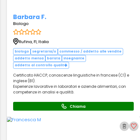
Barbara F.
Biologo
Rufina, FI, Italia
biologo
segretaria/o
commesso / addetto alle vendite
addetto mensa
barista
insegnante
addetto al controllo qualit�
Certificato HACCP, conoscenze linguistiche in francese (C1) e
inglese (B1).
Esperienze lavorative in laboratori e aziende alimentari, con
competenze in analisi e qualità.
Chiama