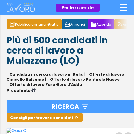
×
Per le aziende
Pubblica annunci Gratis
Annunci
Aziende
Articol
Più di 500
candidati in
cerca di lavoro
a
Mulazzano (LO)
Candidati in cerca di lavoro in Italia
|
Offerte di lavoro
Cinisello Balsamo
|
Offerte di lavoro Pontirolo Nuovo
|
Offerte di lavoro Fara Gera d'Adda
|
Predefinito
RICERCA
Consigli per trovare candidati