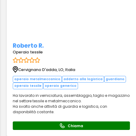
Roberto R.
Operaio tessile
Cervignano D'adda, LO, Italia
operaio metalmeccanico
addetto alla logistica
guardiano
operaio tessile
operaio generico
Ha lavorato in verniciatura, assemblaggio, taglio e magazzino
nel settore tessile e metalmeccanico.
Ha svolto anche attività di guardia e logistica, con
disponibilità costante.
Chiama