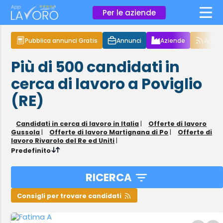
×
Per le aziende
Pubblica annunci Gratis
Annunci
Aziende
Articol
Più di 500
candidati in
cerca di lavoro
a Poviglio
(RE)
Candidati in cerca di lavoro in Italia
|
Offerte di lavoro
Gussola
|
Offerte di lavoro Martignana di Po
|
Offerte di
lavoro Rivarolo del Re ed Uniti
|
Predefinito
RICERCA
Consigli per trovare candidati