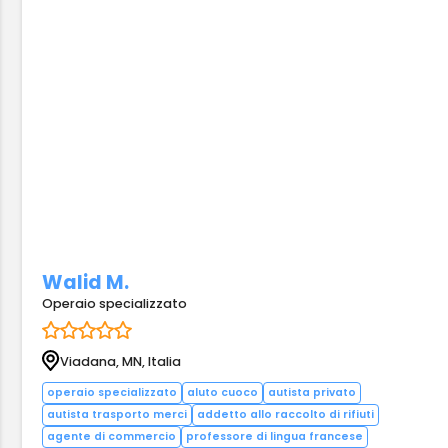
Walid M.
Operaio specializzato
Viadana, MN, Italia
operaio specializzato
aluto cuoco
autista privato
autista trasporto merci
addetto allo raccolto di rifiuti
agente di commercio
professore di lingua francese