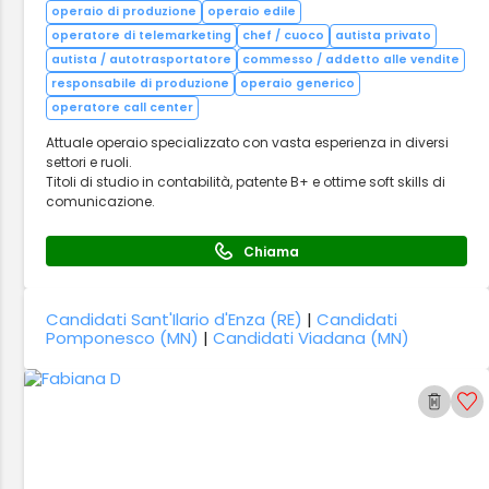
operaio di produzione
operaio edile
operatore di telemarketing
chef / cuoco
autista privato
autista / autotrasportatore
commesso / addetto alle vendite
responsabile di produzione
operaio generico
operatore call center
Attuale operaio specializzato con vasta esperienza in diversi
settori e ruoli.
Titoli di studio in contabilità, patente B+ e ottime soft skills di
comunicazione.
Chiama
Candidati Sant'Ilario d'Enza (RE)
|
Candidati
Pomponesco (MN)
|
Candidati Viadana (MN)