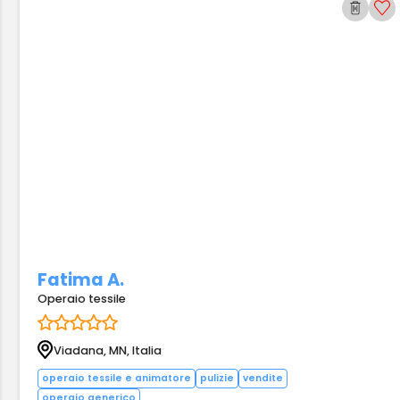
Fatima A.
Operaio tessile
Viadana, MN, Italia
operaio tessile e animatore
pulizie
vendite
operaio generico