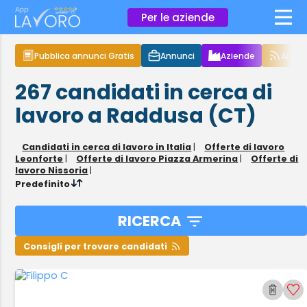
×
Per le aziende
Pubblica annunci Gratis
Annunci
Aziende
Articol
267
candidati in cerca di
lavoro
a Raddusa (CT)
Candidati in cerca di lavoro in Italia
|
Offerte di lavoro
Leonforte
|
Offerte di lavoro Piazza Armerina
|
Offerte di
lavoro Nissoria
|
Predefinito
RICERCA
Consigli per trovare candidati