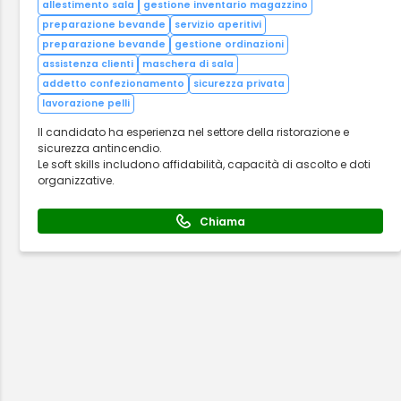
allestimento sala
gestione inventario magazzino
preparazione bevande
servizio aperitivi
preparazione bevande
gestione ordinazioni
assistenza clienti
maschera di sala
addetto confezionamento
sicurezza privata
lavorazione pelli
Il candidato ha esperienza nel settore della ristorazione e
sicurezza antincendio.
Le soft skills includono affidabilità, capacità di ascolto e doti
organizzative.
Chiama