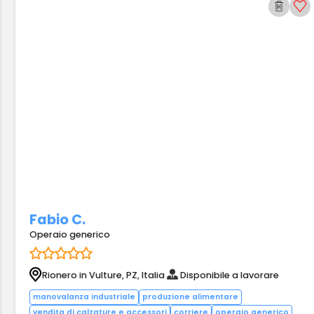
Fabio C.
Operaio generico
Rionero in Vulture, PZ, Italia
Disponibile a lavorare
manovalanza industriale
produzione alimentare
vendita di calzature e accessori
corriere
operaio generico