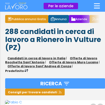
×
Per le aziende
Pubblica annunci Gratis
Annunci
Aziende
Articol
288
candidati in cerca di
lavoro
a Rionero in Vulture
(PZ)
Candidati in cerca di lavoro in Italia
|
Offerte di lavoro
Rocchetta Sant'Antonio
|
Offerte di lavoro Muro Lucano
|
Offerte di lavoro Sant'Andrea di Conza
|
Predefinito
RICERCA
Consigli per trovare candidati