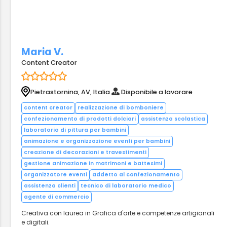
Maria V.
Content Creator
Pietrastornina, AV, Italia
Disponibile a lavorare
content creator
realizzazione di bomboniere
confezionamento di prodotti dolciari
assistenza scolastica
laboratorio di pittura per bambini
animazione e organizzazione eventi per bambini
creazione di decorazioni e travestimenti
gestione animazione in matrimoni e battesimi
organizzatore eventi
addetto al confezionamento
assistenza clienti
tecnico di laboratorio medico
agente di commercio
Creativa con laurea in Grafica d'arte e competenze artigianali
e digitali.