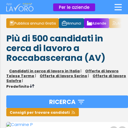
×
Per le aziende
Pubblica annunci Gratis
Annunci
Aziende
Articol
Più di 500
candidati in
cerca di lavoro
a
Roccabascerana (AV)
Candidati in cerca di lavoro in Italia
|
Offerte di lavoro
Telese Terme
|
Offerte di lavoro Serino
|
Offerte di lavoro
Solofra
|
Predefinito
RICERCA
Consigli per trovare candidati