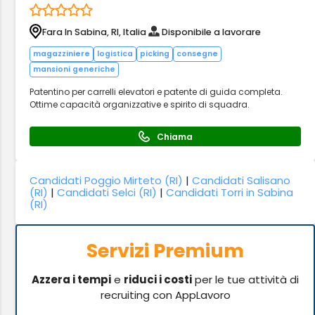
Fara In Sabina, RI, Italia
Disponibile a lavorare
magazziniere
logistica
picking
consegne
mansioni generiche
Patentino per carrelli elevatori e patente di guida completa.
Ottime capacità organizzative e spirito di squadra.
Chiama
Candidati Poggio Mirteto (RI)
|
Candidati Salisano
(RI)
|
Candidati Selci (RI)
|
Candidati Torri in Sabina
(RI)
Servizi Premium
Azzera i tempi
e
riduci i costi
per le tue attività di
recruiting con AppLavoro