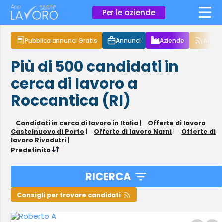
×
Per le aziende
Pubblica annunci Gratis
Annunci
Aziende
Articol
Più di 500
candidati in
cerca di lavoro
a
Roccantica (RI)
Candidati in cerca di lavoro in Italia
|
Offerte di lavoro
Castelnuovo di Porto
|
Offerte di lavoro Narni
|
Offerte di
lavoro Rivodutri
|
Predefinito
RICERCA
Consigli per trovare candidati