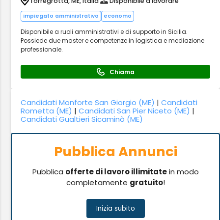
Torregrotta, ME, Italia
Disponibile a lavorare
impiegato amministrativo
economo
Disponibile a ruoli amministrativi e di supporto in Sicilia.
Possiede due master e competenze in logistica e mediazione
professionale.
Chiama
Candidati Monforte San Giorgio (ME)
|
Candidati
Rometta (ME)
|
Candidati San Pier Niceto (ME)
|
Candidati Gualtieri Sicaminò (ME)
Pubblica Annunci
Pubblica
offerte di lavoro illimitate
in modo
completamente
gratuito
!
Inizia subito