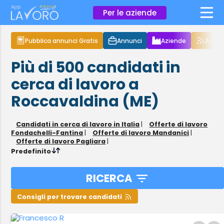
×
Per le aziende
Pubblica annunci Gratis
Annunci
Aziende
Articol
Più di 500
candidati in
cerca di lavoro
a
Roccavaldina (ME)
Candidati in cerca di lavoro in Italia
|
Offerte di lavoro
Fondachelli-Fantina
|
Offerte di lavoro Mandanici
|
Offerte di lavoro Pagliara
|
Predefinito
RICERCA
Consigli per trovare candidati