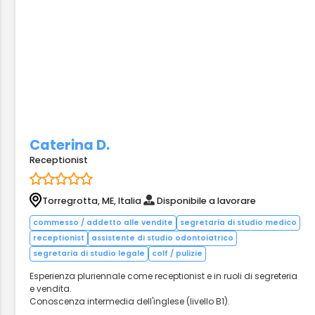
Caterina D.
Receptionist
Torregrotta, ME, Italia
Disponibile a lavorare
commesso / addetto alle vendite
segretaria di studio medico
receptionist
assistente di studio odontoiatrico
segretaria di studio legale
colf / pulizie
Esperienza pluriennale come receptionist e in ruoli di segreteria
e vendita.
Conoscenza intermedia dell'inglese (livello B1).