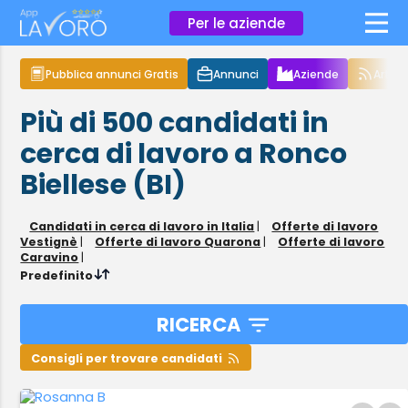
×
Per le aziende
Pubblica annunci Gratis
Annunci
Aziende
Articol
Più di 500
candidati in
cerca di lavoro
a Ronco
Biellese (BI)
Candidati in cerca di lavoro in Italia
|
Offerte di lavoro
Vestignè
|
Offerte di lavoro Quarona
|
Offerte di lavoro
Caravino
|
Predefinito
RICERCA
Consigli per trovare candidati