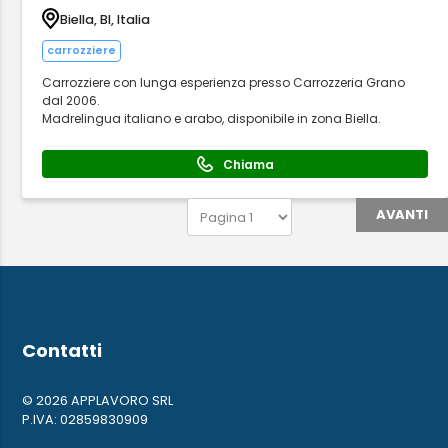
Biella, BI, Italia
carrozziere
Carrozziere con lunga esperienza presso Carrozzeria Grano
dal 2006.
Madrelingua italiano e arabo, disponibile in zona Biella.
Chiama
AVANTI
Contatti
© 2026 APPLAVORO SRL
P.IVA: 02859830909