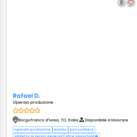
Rafael D.
Operaio produzione
Borgofranco d'Ivrea, TO, Italia
Disponibile a lavorare
operaio produzione
autista
parrucchiere
addetto ai servizi generali
altre opportunit�