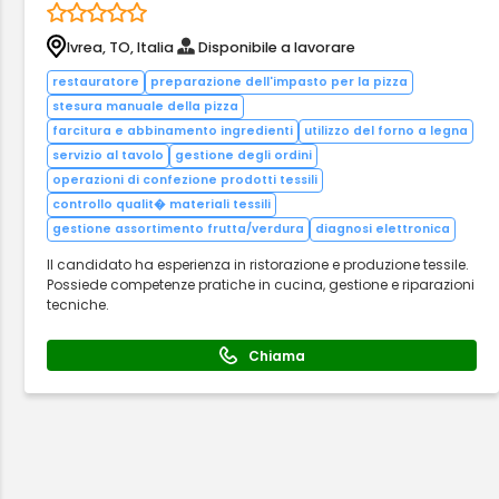
Ivrea, TO, Italia
Disponibile a lavorare
restauratore
preparazione dell'impasto per la pizza
stesura manuale della pizza
farcitura e abbinamento ingredienti
utilizzo del forno a legna
servizio al tavolo
gestione degli ordini
operazioni di confezione prodotti tessili
controllo qualit� materiali tessili
gestione assortimento frutta/verdura
diagnosi elettronica
Il candidato ha esperienza in ristorazione e produzione tessile.
Possiede competenze pratiche in cucina, gestione e riparazioni
tecniche.
Chiama