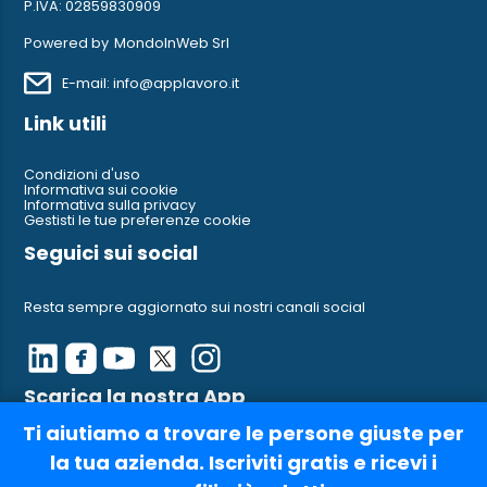
P.IVA: 02859830909
Powered by
MondoInWeb Srl
E-mail: info@applavoro.it
Link utili
Condizioni d'uso
Informativa sui cookie
Informativa sulla privacy
Gestisti le tue preferenze cookie
Seguici sui social
Resta sempre aggiornato sui nostri canali social
Scarica la nostra App
Ti aiutiamo a trovare le persone giuste per
Ci trovi anche su AppleStore e su Google Play
la tua azienda. Iscriviti gratis e ricevi i