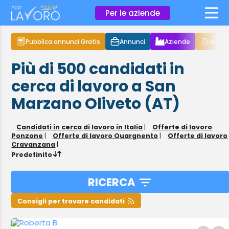
×
Per le aziende
Pubblica annunci Gratis
Annunci
Aziende
Articol
Più di 500
candidati in
cerca di lavoro
a San
Marzano Oliveto (AT)
Candidati in cerca di lavoro in Italia
|
Offerte di lavoro
Ponzone
|
Offerte di lavoro Quargnento
|
Offerte di lavoro
Cravanzana
|
Predefinito
RICERCA
Consigli per trovare candidati