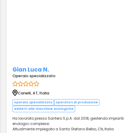
Gian Luca N.
Operaio specializzato
Canelli, AT, Italia
operaio specializzato
operatori di produzione
addetti alle macchine enologiche
Ha lavorato presso Santero S.p.A. dal 2018, gestendo impianti
enologici complessi.
Attualmente impiegato a Santo Stefano Belbo, CN, Italia.