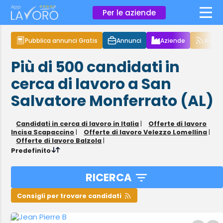
×
Per le aziende
Pubblica annunci Gratis
Annunci
Aziende
Articol
Più di 500
candidati in
cerca di lavoro
a San
Salvatore Monferrato (AL)
Candidati in cerca di lavoro in Italia
|
Offerte di lavoro
Incisa Scapaccino
|
Offerte di lavoro Velezzo Lomellina
|
Offerte di lavoro Balzola
|
Predefinito
RICERCA
Consigli per trovare candidati