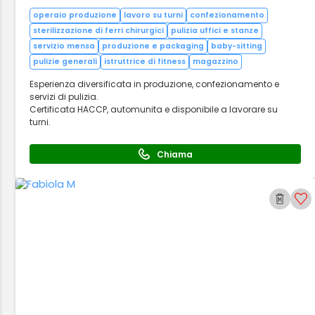
operaio produzione
lavoro su turni
confezionamento
sterilizzazione di ferri chirurgici
pulizia uffici e stanze
servizio mensa
produzione e packaging
baby-sitting
pulizie generali
istruttrice di fitness
magazzino
Esperienza diversificata in produzione, confezionamento e
servizi di pulizia.
Certificata HACCP, automunita e disponibile a lavorare su
turni.
Chiama