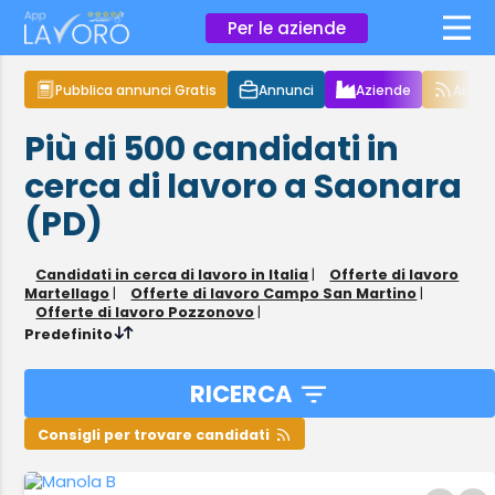
×
Per le aziende
Pubblica annunci Gratis
Annunci
Aziende
Articol
Più di 500
candidati in
cerca di lavoro
a Saonara
(PD)
Candidati in cerca di lavoro in Italia
|
Offerte di lavoro
Martellago
|
Offerte di lavoro Campo San Martino
|
Offerte di lavoro Pozzonovo
|
Predefinito
RICERCA
Consigli per trovare candidati