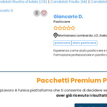
didati Rivolta d'Adda (CR)
|
Candidati Paullo (MI)
|
Candidat
Giancarlo D.
Pasticcere
Montanaso Lombardo, LO, Itali
pasticcere
aiuto pasticcere
Esperienza come aiuto pasticcere e i
Formazione professionale in panificaz
Pacchetti Premium P
pLavoro è l’unica piattaforma che ti consente di decidere 
aver già ricevuto i risultat