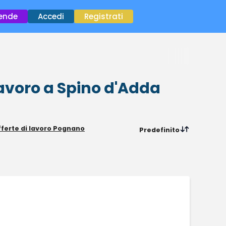
×
iende
Accedi
Registrati
lavoro
a Spino d'Adda
ferte di lavoro Pognano
Predefinito