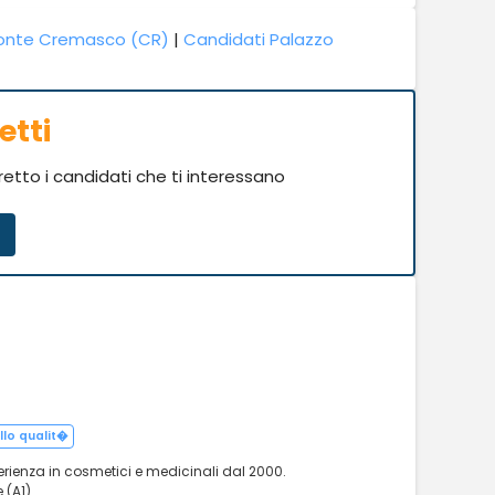
onte Cremasco (CR)
|
Candidati Palazzo
etti
iretto i candidati che ti interessano
llo qualit�
erienza in cosmetici e medicinali dal 2000.
 (A1).