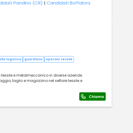
idati Pandino (CR)
|
Candidati Boffalora
lla logistica
guardiano
operaio tessile
 tessile e metalmeccanico in diverse aziende.
ggio, taglio e magazzino nel settore tessile e
Chiama