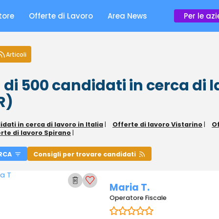
tore
Offerte di Lavoro
Area News
Per le az
Articoli
 di 500
candidati in cerca di 
R)
dati in cerca di lavoro in Italia
|
Offerte di lavoro Vistarino
|
Of
rte di lavoro Spirano
|
RCA
Consigli per trovare candidati
Maria T.
Operatore Fiscale