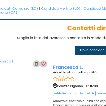
didati Comazzo (LO)
|
Candidati Merlino (LO)
|
Candidati M
nano (CR)
Contatti dir
Sfoglia le liste dei lavoratori e contatta in modo d
Trova candidati
Francesca L.
Addetto al controllo qualità
Palazzo Pignano, CR, Italia
addetto al controllo qualit�
contro
Addetto al controllo qualità con esp
Conoscenza di inglese di livello base