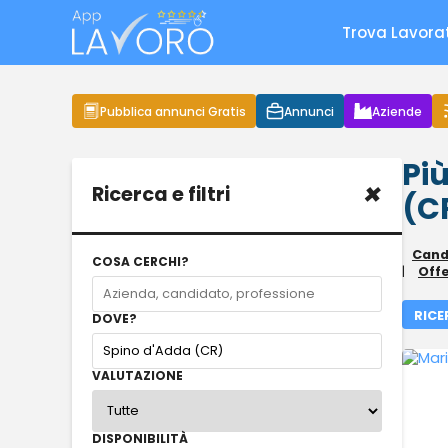
Trova Lavora
Pubblica annunci Gratis
Annunci
Aziende
Più
×
Ricerca e filtri
(C
Candi
COSA CERCHI?
|
Offe
RICE
DOVE?
VALUTAZIONE
DISPONIBILITÀ