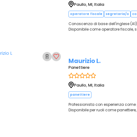
Paullo, MI, Italia
operatore fiscale
segretaria/o
col
Conoscenza di base dell'inglese (A1)
Disponibile come operatore fiscale, 
Maurizio L.
Panettiere
Paullo, MI, Italia
panettiere
Professionista con esperienza come 
Disponibile per ruoli come panettiere,