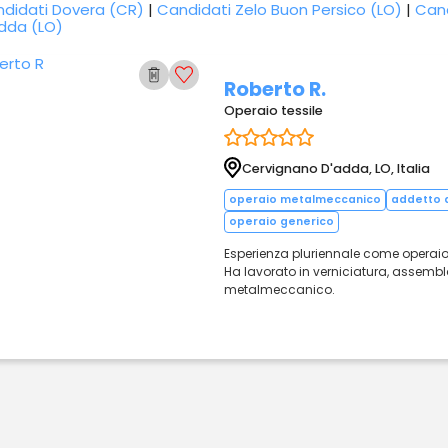
didati Dovera (CR)
|
Candidati Zelo Buon Persico (LO)
|
Cand
dda (LO)
Roberto R.
Operaio tessile
Cervignano D'adda, LO, Italia
operaio metalmeccanico
addetto a
operaio generico
Esperienza pluriennale come operaio
Ha lavorato in verniciatura, assembla
metalmeccanico.