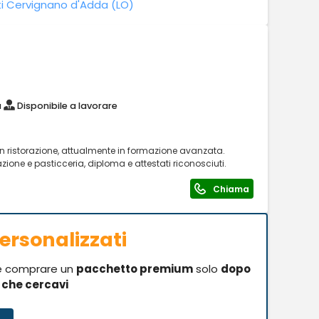
i Cervignano d'Adda (LO)
a
Disponibile a lavorare
n ristorazione, attualmente in formazione avanzata.
ione e pasticceria, diploma e attestati riconosciuti.
Chiama
ersonalizzati
se comprare un
pacchetto premium
solo
dopo
i che cercavi