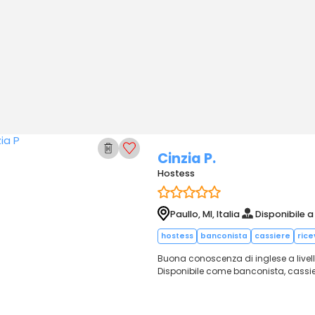
Cinzia P.
Hostess
Paullo, MI, Italia
Disponibile a
hostess
banconista
cassiere
ric
Buona conoscenza di inglese a livell
Disponibile come banconista, cassie