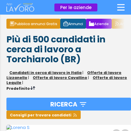
×
Per le aziende
Pubblica annunci Gratis
Annunci
Aziende
Articol
Più di 500
candidati in
cerca di lavoro
a
Torchiarolo (BR)
Candidati in cerca di lavoro in Italia
|
Offerte di lavoro
Lizzanello
|
Offerte di lavoro Cavallino
|
Offerte di lavoro
Lequile
|
Predefinito
RICERCA
Consigli per trovare candidati