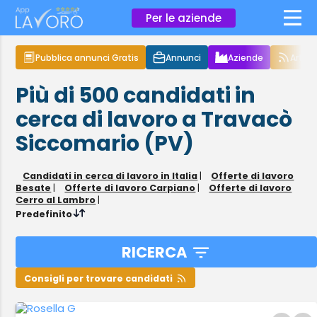
×
Per le aziende
Pubblica annunci Gratis
Annunci
Aziende
Articol
Più di 500
candidati in
cerca di lavoro
a Travacò
Siccomario (PV)
Candidati in cerca di lavoro in Italia
|
Offerte di lavoro
Besate
|
Offerte di lavoro Carpiano
|
Offerte di lavoro
Cerro al Lambro
|
Predefinito
RICERCA
Consigli per trovare candidati