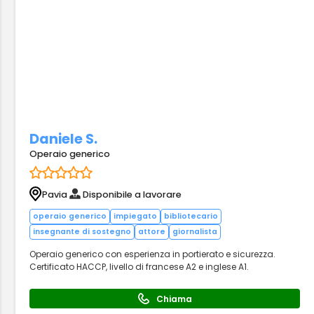
Daniele S.
Operaio generico
Pavia
Disponibile a lavorare
operaio generico
impiegato
bibliotecario
insegnante di sostegno
attore
giornalista
Operaio generico con esperienza in portierato e sicurezza.
Certificato HACCP, livello di francese A2 e inglese A1.
Chiama