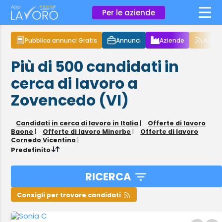
×
Per le aziende
Pubblica annunci Gratis
Annunci
Aziende
Articol
Più di 500
candidati in
cerca di lavoro
a
Zovencedo (VI)
Candidati in cerca di lavoro in Italia
|
Offerte di lavoro
Baone
|
Offerte di lavoro Minerbe
|
Offerte di lavoro
Cornedo Vicentino
|
Predefinito
RICERCA
Consigli per trovare candidati