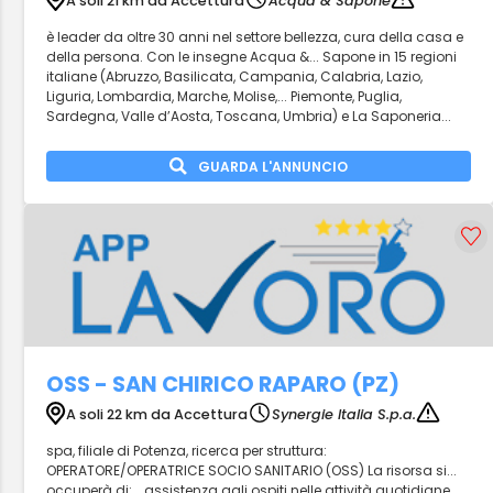
A soli 21 km da Accettura
Acqua & Sapone
è leader da oltre 30 anni nel settore bellezza, cura della casa e
della persona. Con le insegne Acqua &... Sapone in 15 regioni
italiane (Abruzzo, Basilicata, Campania, Calabria, Lazio,
Liguria, Lombardia, Marche, Molise,... Piemonte, Puglia,
Sardegna, Valle d’Aosta, Toscana, Umbria) e La Saponeria...
GUARDA L'ANNUNCIO
OSS - SAN CHIRICO RAPARO (PZ)
A soli 22 km da Accettura
Synergie Italia S.p.a.
spa, filiale di Potenza, ricerca per struttura:
OPERATORE/OPERATRICE SOCIO SANITARIO (OSS) La risorsa si...
occuperà di: _assistenza agli ospiti nelle attività quotidiane