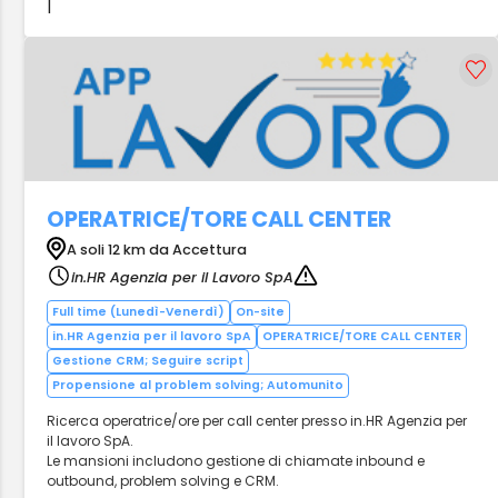
|
OPERATRICE/TORE CALL CENTER
A soli 12 km da Accettura
in.HR Agenzia per il Lavoro SpA
Full time (Lunedì-Venerdì)
On-site
in.HR Agenzia per il lavoro SpA
OPERATRICE/TORE CALL CENTER
Gestione CRM; Seguire script
Propensione al problem solving; Automunito
Ricerca operatrice/ore per call center presso in.HR Agenzia per
il lavoro SpA.
Le mansioni includono gestione di chiamate inbound e
outbound, problem solving e CRM.