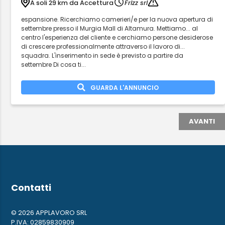
A soli 29 km da Accettura
Frizz srl
espansione. Ricerchiamo camerieri/e per la nuova apertura di
settembre presso il Murgia Mall di Altamura. Mettiamo... al
centro l'esperienza del cliente e cerchiamo persone desiderose
di crescere professionalmente attraverso il lavoro di...
squadra. L'inserimento in sede è previsto a partire da
settembre Di cosa ti...
GUARDA L'ANNUNCIO
AVANTI
Contatti
© 2026 APPLAVORO SRL
P.IVA: 02859830909