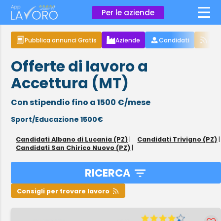
×
Per le aziende
Pubblica annunci Gratis
Aziende
Candidati
Arti
Offerte di lavoro a
Accettura (MT)
Con stipendio fino a 1500 €/mese
Sport/Educazione 1500€
Candidati Albano di Lucania (PZ)
|
Candidati Trivigno (PZ)
|
Candidati San Chirico Nuovo (PZ)
|
RICERCA
Consigli per trovare lavoro