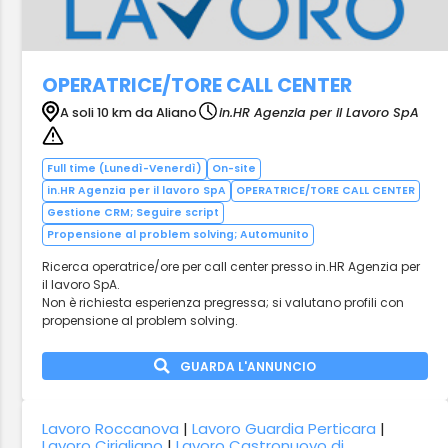
OPERATRICE/TORE CALL CENTER
A soli 10 km da Aliano
in.HR Agenzia per il Lavoro SpA
Full time (Lunedì-Venerdì)
On-site
in.HR Agenzia per il lavoro SpA
OPERATRICE/TORE CALL CENTER
Gestione CRM; Seguire script
Propensione al problem solving; Automunito
Ricerca operatrice/ore per call center presso in.HR Agenzia per
il lavoro SpA.
Non è richiesta esperienza pregressa; si valutano profili con
propensione al problem solving.
GUARDA L'ANNUNCIO
Lavoro Roccanova
|
Lavoro Guardia Perticara
|
Lavoro Cirigliano
|
Lavoro Castronuovo di