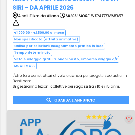
SIRI - DA APRILE 2026
A soli 21 km da Aliano
MUCH MORE INTRATTENIMENTI
€1.000,00 - €1.500,00 al mese
Non specificato (attività animative)
Online per selezioni; Insegnamento pratico in loco
Tempo determinato
Vitto e alloggio gratuiti, buoni pasto, rimborso viaggio a/r
MUCH MORE
L'offerta è per istruttori di vela e canoa per progetti scolastici in
Basilicata.
Si gestiranno lezioni collettive per ragazzi tra i 10 e i 15 anni.
GUARDA L'ANNUNCIO