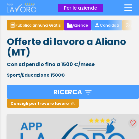
×
Per le aziende
Pubblica annunci Gratis
Aziende
Candidati
Arti
Offerte di lavoro a Aliano
(MT)
Con stipendio fino a 1500 €/mese
Sport/Educazione 1500€
RICERCA
Consigli per trovare lavoro