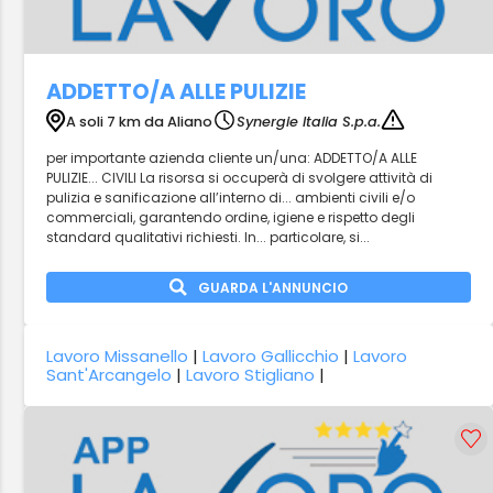
ADDETTO/A ALLE PULIZIE
A soli 7 km da Aliano
Synergie Italia S.p.a.
per importante azienda cliente un/una: ADDETTO/A ALLE
PULIZIE... CIVILI La risorsa si occuperà di svolgere attività di
pulizia e sanificazione all’interno di... ambienti civili e/o
commerciali, garantendo ordine, igiene e rispetto degli
standard qualitativi richiesti. In... particolare, si...
GUARDA L'ANNUNCIO
Lavoro Missanello
|
Lavoro Gallicchio
|
Lavoro
Sant'Arcangelo
|
Lavoro Stigliano
|