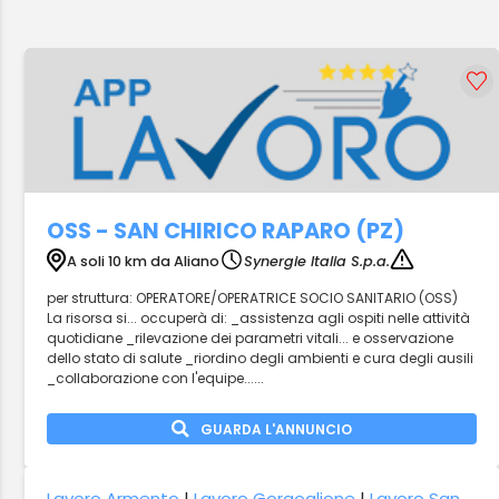
OSS - SAN CHIRICO RAPARO (PZ)
A soli 10 km da Aliano
Synergie Italia S.p.a.
per struttura: OPERATORE/OPERATRICE SOCIO SANITARIO (OSS)
La risorsa si... occuperà di: _assistenza agli ospiti nelle attività
quotidiane _rilevazione dei parametri vitali... e osservazione
dello stato di salute _riordino degli ambienti e cura degli ausili
_collaborazione con l'equipe......
GUARDA L'ANNUNCIO
Lavoro Armento
|
Lavoro Gorgoglione
|
Lavoro San