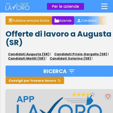
×
Per le aziende
Pubblica annunci Gratis
Aziende
Candidati
Arti
Offerte di lavoro a Augusta
(SR)
Candidati Augusta (SR)
|
Candidati Priolo Gargallo (SR)
|
Candidati Melilli (SR)
|
Candidati Solarino (SR)
|
RICERCA
Consigli per trovare lavoro