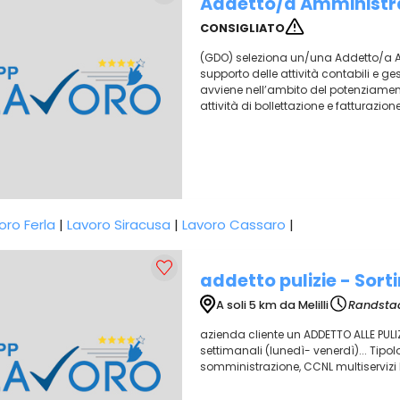
Addetto/a Amministra
CONSIGLIATO
(GDO) seleziona un/una Addetto/a Amm
supporto delle attività contabili e ge
avviene nell’ambito del potenziament
attività di bollettazione e fatturazion
oro Ferla
|
Lavoro Siracusa
|
Lavoro Cassaro
|
addetto pulizie - Sort
A soli 5 km da Melilli
Randstad
azienda cliente un ADDETTO ALLE PULIZI
settimanali (lunedì- venerdì)... Tipo
somministrazione, CCNL multiservizi II