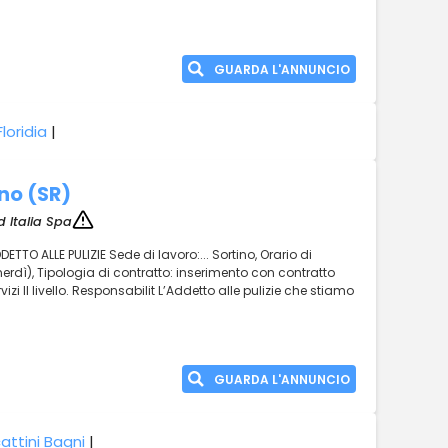
GUARDA L'ANNUNCIO
loridia
|
ino (SR)
 Italia Spa
TTO ALLE PULIZIE Sede di lavoro:... Sortino, Orario di
nerdì), Tipologia di contratto: inserimento con contratto
zi II livello. Responsabilit L’Addetto alle pulizie che stiamo
GUARDA L'ANNUNCIO
attini Bagni
|