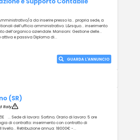
zione e Supporto Contabile
inistrativo/a da inserire presso la... propria sede, a
stionali dell’ufficio amministrativo. L&rsquo... inserimento
o dell’organico aziendale. Mansioni: Gestione delle...
e attiva e passiva Diploma di...
GUARDA L'ANNUNCIO
ino (SR)
 Italy
E ... Sede di lavoro: Sortino; Orario di lavoro: 5 ore
logia di contratto: inserimento con contratto di
 livello... Retribuzione annua: 18000€ -...