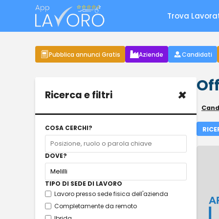
Trova Lavora
Pubblica annunci Gratis
Aziende
Candidati
Off
×
Ricerca e filtri
Candi
COSA CERCHI?
RICE
DOVE?
TIPO DI SEDE DI LAVORO
Lavoro presso sede fisica dell'azienda
Completamente da remoto
Ibrida