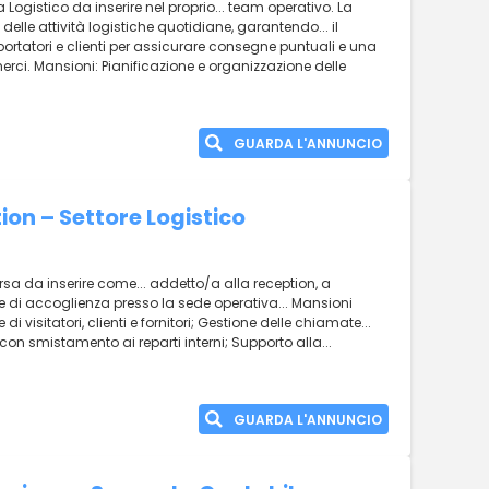
Logistico da inserire nel proprio... team operativo. La
delle attività logistiche quotidiane, garantendo... il
rtatori e clienti per assicurare consegne puntuali e una
merci. Mansioni: Pianificazione e organizzazione delle
GUARDA L'ANNUNCIO
ion – Settore Logistico
orsa da inserire come... addetto/a alla reception, a
 e di accoglienza presso la sede operativa... Mansioni
i visitatori, clienti e fornitori; Gestione delle chiamate...
 con smistamento ai reparti interni; Supporto alla...
GUARDA L'ANNUNCIO