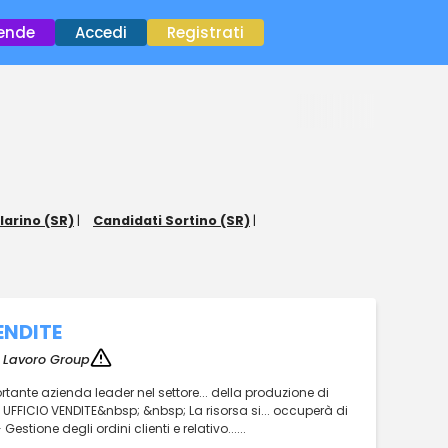
×
iende
Accedi
Registrati
larino (SR)
|
Candidati Sortino (SR)
|
ENDITE
e Lavoro Group
portante azienda leader nel settore... della produzione di
FICIO VENDITE&nbsp; &nbsp; La risorsa si... occuperà di
Gestione degli ordini clienti e relativo......