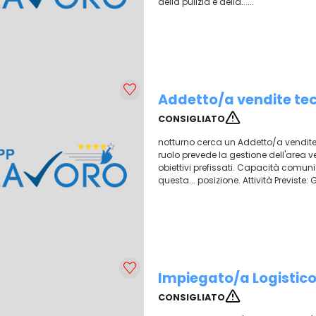
della pulizia e della......
Addetto/a vendite te
CONSIGLIATO
notturno cerca un Addetto/a vendite p
ruolo prevede la gestione dell'area ven
obiettivi prefissati. Capacità comun
questa... posizione. Attività Previste: 
Impiegato/a Logistico 
CONSIGLIATO