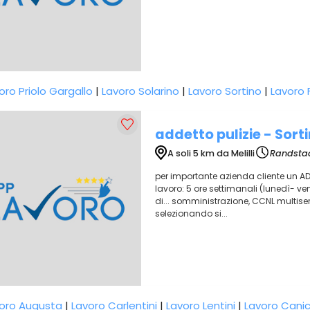
oro Priolo Gargallo
|
Lavoro Solarino
|
Lavoro Sortino
|
Lavoro F
addetto pulizie - Sort
A soli 5 km da Melilli
Randstad
per importante azienda cliente un ADDE
lavoro: 5 ore settimanali (lunedì- ve
di... somministrazione, CCNL multiservi
selezionando si...
oro Augusta
|
Lavoro Carlentini
|
Lavoro Lentini
|
Lavoro Canic