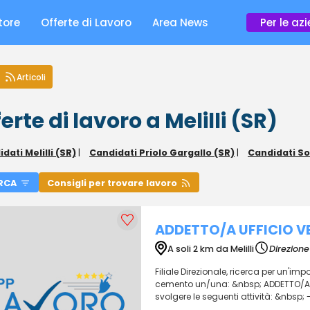
tore
Offerte di Lavoro
Area News
Per le az
Articoli
erte di lavoro a Melilli (SR)
dati Melilli (SR)
|
Candidati Priolo Gargallo (SR)
|
Candidati So
RCA
Consigli per trovare lavoro
ADDETTO/A UFFICIO V
A soli 2 km da Melilli
Direzion
Filiale Direzionale, ricerca per un'im
cemento un/una: &nbsp; ADDETTO/A UF
svolgere le seguenti attività: &nbsp; - 