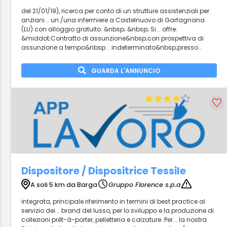
del 21/01/19), ricerca per conto di un strutture assistenziali per
anziani... un /una infermiere a Castelnuovo di Garfagnana
(LU) con alloggio gratuito. &nbsp; &nbsp; Si... offre:
&middot;Contratto di assunzione&nbsp;con prospettiva di
assunzione a tempo&nbsp... indeterminato&nbsp;presso...
GUARDA L'ANNUNCIO
Dispositore / Dispositrice Tessile
A soli 5 km da Barga
Gruppo Florence s.p.a
integrata, principale riferimento in termini di best practice al
servizio dei... brand del lusso, per lo sviluppo e la produzione di
collezioni prêt-à-porter, pelletteria e calzature. Per... la nostra