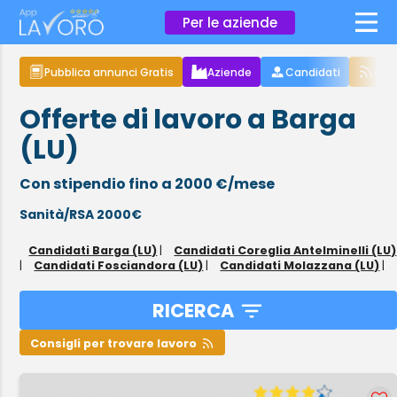
×
Per le aziende
Pubblica annunci Gratis
Aziende
Candidati
Arti
Offerte di lavoro a Barga
(LU)
Con stipendio fino a 2000 €/mese
Sanità/RSA 2000€
Candidati Barga (LU)
|
Candidati Coreglia Antelminelli (LU)
|
Candidati Fosciandora (LU)
|
Candidati Molazzana (LU)
|
RICERCA
Consigli per trovare lavoro