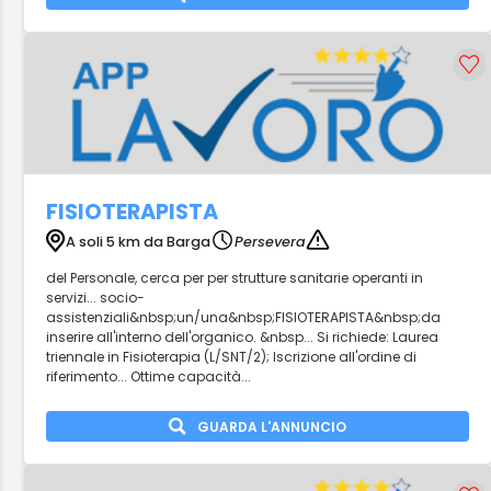
FISIOTERAPISTA
A soli 5 km da Barga
Persevera
del Personale, cerca per per strutture sanitarie operanti in
servizi... socio-
assistenziali&nbsp;un/una&nbsp;FISIOTERAPISTA&nbsp;da
inserire all'interno dell'organico. &nbsp... Si richiede: Laurea
triennale in Fisioterapia (L/SNT/2); Iscrizione all'ordine di
riferimento... Ottime capacità...
GUARDA L'ANNUNCIO