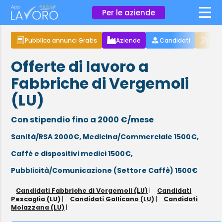
×
Per le aziende
Pubblica annunci Gratis
Aziende
Candidati
Arti
Offerte di lavoro a
Fabbriche di Vergemoli
(LU)
Con stipendio fino a 2000 €/mese
Sanità/RSA 2000€,
Medicina/Commerciale 1500€,
Caffè e dispositivi medici 1500€,
Pubblicità/Comunicazione (Settore Caffè) 1500€
Candidati Fabbriche di Vergemoli (LU)
|
Candidati
Pescaglia (LU)
|
Candidati Gallicano (LU)
|
Candidati
Molazzana (LU)
|