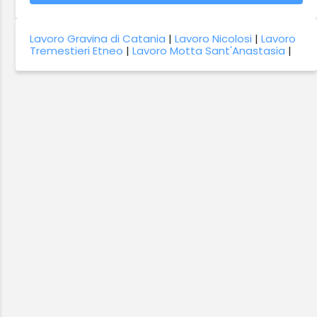
Lavoro Gravina di Catania
|
Lavoro Nicolosi
|
Lavoro
Tremestieri Etneo
|
Lavoro Motta Sant'Anastasia
|