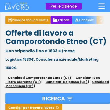
×
Per le aziende
Pubblica annunci Gratis
Aziende
Candidati
Arti
Offerte di lavoro a
Camporotondo Etneo (CT)
Con stipendio fino a 1833 €/mese
Logistica 1833€,
Consulenza aziendale/Marketing
1500€
Candidati Camporotondo Etneo (CT)
|
Candidati San
Pietro Clarenza (CT)
|
Candidati Belpasso (CT)
|
Candidati
Mascalucia (CT)
|
RICERCA
Consigli per trovare lavoro