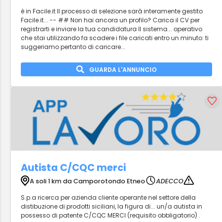
è in Facile.it Il processo di selezione sarà interamente gestito
Facile.it... -- ## Non hai ancora un profilo? Carica il CV per
registrarti e inviare la tua candidatura Il sistema... operativo
che stai utilizzando fa scadere i file caricati entro un minuto: ti
suggeriamo pertanto di caricare...
GUARDA L'ANNUNCIO
Autista C/CQC merci
A soli 1 km da Camporotondo Etneo
ADECCO
S.p.a ricerca per azienda cliente operante nel settore della
distibuzione di prodotti siciliani, la figura di... un/a autista in
possesso di patente C/CQC MERCI (requisito obbligatorio) .