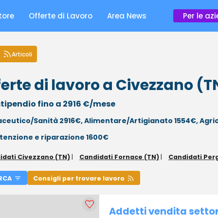
tore
Offerte di Lavoro
Area News
Per le az
Articoli
erte di lavoro a Civezzano (T
tipendio fino a 2916 €/mese
ceutico/Sanità 2916€,
Alimentare/Artigianato 1554€,
Agri
enzione e riparazione 1600€
idati Civezzano (TN)
|
Candidati Fornace (TN)
|
Candidati Per
RCA
Consigli per trovare lavoro
Addetti vendita setto