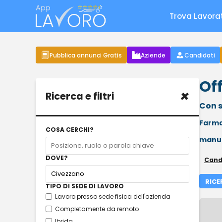
Trova Lavora
Pubblica annunci Gratis
Aziende
Candidati
Off
×
Ricerca e filtri
Con s
Farma
COSA CERCHI?
manut
DOVE?
Cand
RICE
TIPO DI SEDE DI LAVORO
Lavoro presso sede fisica dell'azienda
Completamente da remoto
Ibrida