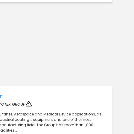
r
COTEK GROUP
Turbines, Aerospace and Medical Device applications, as
dustrial coating... equipment and one of the most
Manufacturing field. The Group has more than 1,800...
ilities...