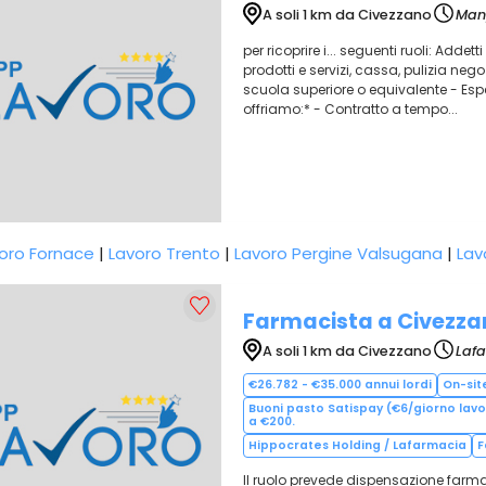
A soli 1 km da Civezzano
Man
per ricoprire i... seguenti ruoli: Addet
prodotti e servizi, cassa, pulizia nego
scuola superiore o equivalente - Esp
offriamo:* - Contratto a tempo...
oro Fornace
|
Lavoro Trento
|
Lavoro Pergine Valsugana
|
Lav
Farmacista a Civezza
A soli 1 km da Civezzano
Laf
€26.782 - €35.000 annui lordi
On-sit
Buoni pasto Satispay (€6/giorno lavor
a €200.
Hippocrates Holding / Lafarmacia
F
Il ruolo prevede dispensazione farma