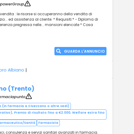
powerGroup
ti vendita : le risorse si occuperanno della vendita di
zio... ed assistenza al cliente. * Requisiti:* - Diploma di
erienza pregressa nelle... mansioni elencate * Cosa
GUARDA L'ANNUNCIO
oro Albiano
|
no (Trento)
armaciapunto
e (in farmacia a Civezzano o altre sedi)
ativo), Premio di risultato fino a €2.000, Welfare extra fino
armaceutico/Sanità
Farmacista
ci, consulenza e servizi sanitari avanzati in farmacia.