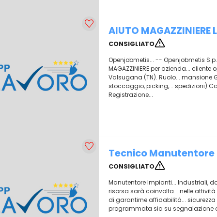
AIUTO MAGAZZINIERE L
CONSIGLIATO
Openjobmetis... -- Openjobmetis S.p.A
MAGAZZINIERE per azienda... cliente o
Valsugana (TN). Ruolo... mansione G
stoccaggio, picking,... spedizioni) C
Registrazione...
Tecnico Manutentore I
CONSIGLIATO
Manutentore Impianti... Industriali, d
risorsa sarà coinvolta... nelle attivit
di garantirne affidabilità... sicurezz
programmata sia su segnalazione di g