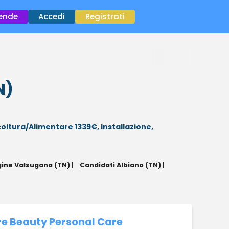
×
iende
Accedi
Registrati
N)
coltura/Alimentare 1339€,
Installazione,
gine Valsugana (TN)
|
Candidati Albiano (TN)
|
re Beauty Personal Care