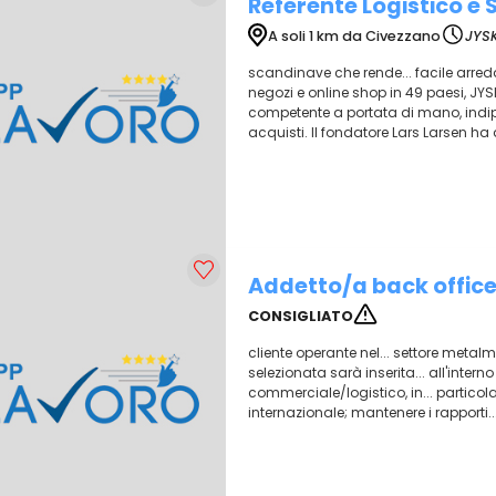
Referente Logistico e 
A soli 1 km da Civezzano
JYS
scandinave che rende... facile arred
negozi e online shop in 49 paesi, JYS
competente a portata di mano, indip
acquisti. Il fondatore Lars Larsen ha ap
Addetto/a back office
CONSIGLIATO
cliente operante nel... settore metalm
selezionata sarà inserita... all'inter
commerciale/logistico, in... particola
internazionale; mantenere i rapporti... 