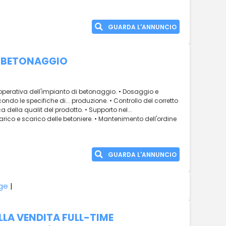
GUARDA L'ANNUNCIO
 BETONAGGIO
operativa dell'impianto di betonaggio. • Dosaggio e
ndo le specifiche di... produzione. • Controllo del corretto
 della qualit del prodotto. • Supporto nel...
rico e scarico delle betoniere. • Mantenimento dell'ordine
GUARDA L'ANNUNCIO
ige
|
LLA VENDITA FULL-TIME