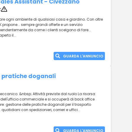
Sales Assistant - Civezzano
K
are ogni ambiente di qualsiasi casa e giardino. Con oltre
K propone... sempre grandi offerte e un servizio
endentemente da come i clienti scelgono di fare...
erto il...
GUARDA L'ANNUNCIO
 pratiche doganali
eccanico. &nbsp; Attività previste dal ruolo La risorsa
no dell'ufficio commerciale e si occuperà di back office
re: gestione delle pratiche doganali per il trasporto
quotidiani con spedizionieri, corrieri e uffici...
GUARDA L'ANNUNCIO