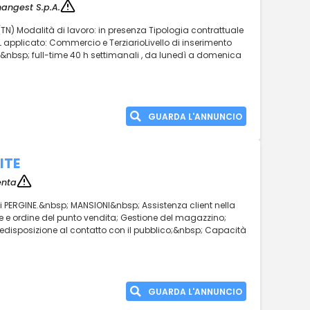
angest S.p.A.
(TN) Modalità di lavoro: in presenza Tipologia contrattuale
applicato: Commercio e TerziarioLivello di inserimento
oro:&nbsp; full-time 40 h settimanali , da lunedì a domenica
GUARDA L'ANNUNCIO
ITE
enta
 di PERGINE.&nbsp; MANSIONI&nbsp; Assistenza client nella
one e ordine del punto vendita; Gestione del magazzino;
redisposizione al contatto con il pubblico;&nbsp; Capacità
GUARDA L'ANNUNCIO