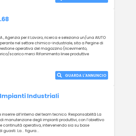
.68
., Agenzia per il Lavoro, ricerca e seleziona un/una AIUTO
perante nel settore chimico–industriale, sita a Pergine di
estione operativa del magazzino (ricevimento,
arico/scarico merci Rifornimento linee produttive
GUARDA L'ANNUNCIO
mpianti Industriali
a inserire all’interno del team tecnico. Responsabilità La
à di manutenzione degli impianti produttivi, con l’obiettivo
a e continuità operativa, intervenendo sia su base
uasti. La... figura...