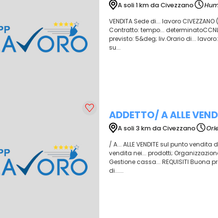
A soli 1 km da Civezzano
Hum
VENDITA Sede di... lavoro CIVEZZANO 
Contratto: tempo... determinatoCCNL 
previsto: 5&deg; liv.Orario di... lav
su...
ADDETTO/ A ALLE VEND
A soli 3 km da Civezzano
Ori
/ A... ALLE VENDITE sul punto vendita
vendita nei... prodotti; Organizzazi
Gestione cassa... REQUISITI Buona p
di......