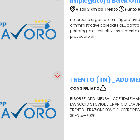
Impiegato/a Back Of
A soli 3 km da Trento
Punto 1
nel proprio organico. La... figura avrà
amministrative collegate ai... contr
portafoglio clienti attivi Inserimento
procedure di...
TRENTO (TN)_ADD ME
CONSIGLIATO
RISORSE: ADD. MENSA... AZIENDALE M
LAVAGGIO STOVIGLIE ORARIO DI LAVORO: 
TRENTO -FRAZIONE POVO SI OFFRE REG
30-Nov-2026