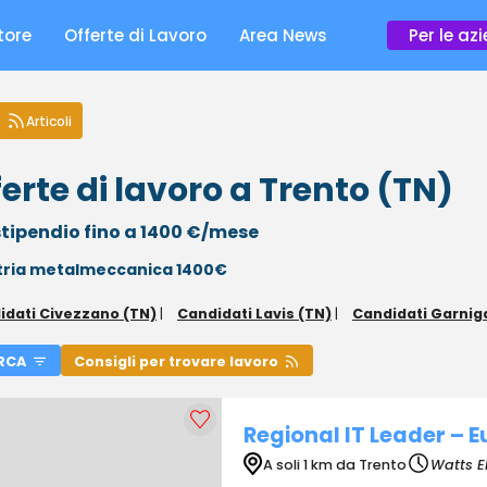
tore
Offerte di Lavoro
Area News
Per le az
Articoli
erte di lavoro a Trento (TN)
tipendio fino a 1400 €/mese
tria metalmeccanica 1400€
idati Civezzano (TN)
|
Candidati Lavis (TN)
|
Candidati Garnig
RCA
Consigli per trovare lavoro
Regional IT Leader – 
A soli 1 km da Trento
Watts E