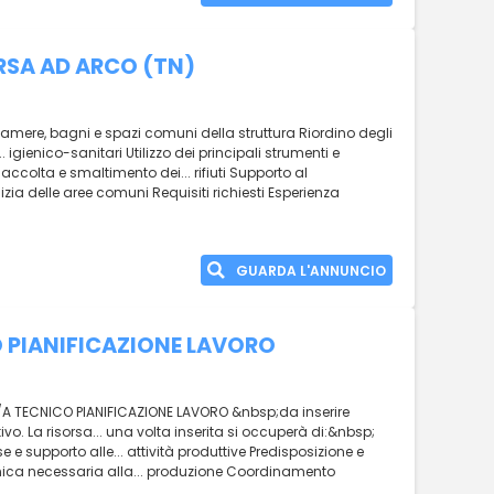
 RSA AD ARCO (TN)
 camere, bagni e spazi comuni della struttura Riordino degli
 igienico-sanitari Utilizzo dei principali strumenti e
Raccolta e smaltimento dei... rifiuti Supporto al
zia delle aree comuni Requisiti richiesti Esperienza
GUARDA L'ANNUNCIO
 PIANIFICAZIONE LAVORO
O/A TECNICO PIANIFICAZIONE LAVORO &nbsp;da inserire
tivo. La risorsa... una volta inserita si occuperà di:&nbsp;
 supporto alle... attività produttive Predisposizione e
ica necessaria alla... produzione Coordinamento