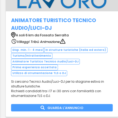
ANIMATORE TURISTICO TECNICO
AUDIO/LUCI-DJ
A soli 6 km da Fossato Serralta
Villaggi Tribù Animazione
Disp. min.: 1 - 4 mesi
In strutture turistiche (Italia ed estero)
Turismo/Intrattenimento
Animatore Turistico Tecnico Audio/Luci-DJ
Prima esperienza accettata
Utilizzo di strumentazione TLS o DJ
Si cercano Tecnici Audio/Luci-DJ per la stagione estiva in
strutture turistiche.
Richiesti candidati tra i 17 e i 30 anni con familiarità con
strumentazione TLS o DJ.
GUARDA L'ANNUNCIO