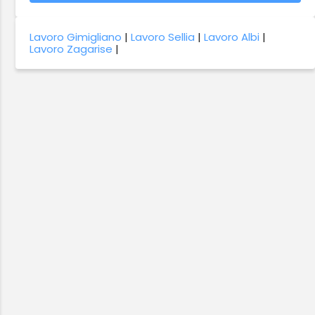
Lavoro Gimigliano
|
Lavoro Sellia
|
Lavoro Albi
|
Lavoro Zagarise
|