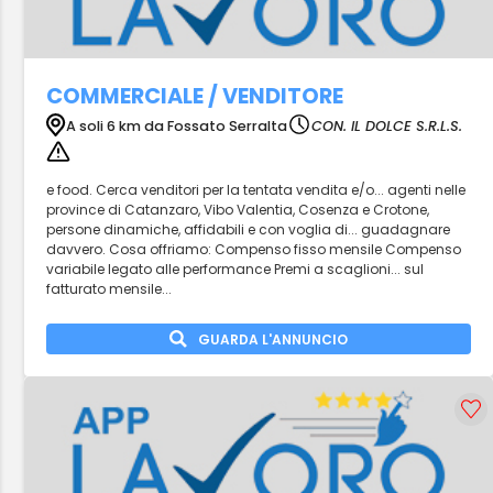
COMMERCIALE / VENDITORE
A soli 6 km da Fossato Serralta
CON. IL DOLCE S.R.L.S.
e food. Cerca venditori per la tentata vendita e/o... agenti nelle
province di Catanzaro, Vibo Valentia, Cosenza e Crotone,
persone dinamiche, affidabili e con voglia di... guadagnare
davvero. Cosa offriamo: Compenso fisso mensile Compenso
variabile legato alle performance Premi a scaglioni... sul
fatturato mensile...
GUARDA L'ANNUNCIO