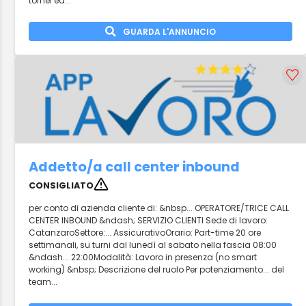
tornei ed...
GUARDA L'ANNUNCIO
Addetto/a call center inbound
CONSIGLIATO
per conto di azienda cliente di: &nbsp... OPERATORE/TRICE CALL
CENTER INBOUND &ndash; SERVIZIO CLIENTI Sede di lavoro:
CatanzaroSettore:... AssicurativoOrario: Part-time 20 ore
settimanali, su turni dal lunedì al sabato nella fascia 08:00
&ndash... 22:00Modalità: Lavoro in presenza (no smart
working) &nbsp; Descrizione del ruolo Per potenziamento... del
team...