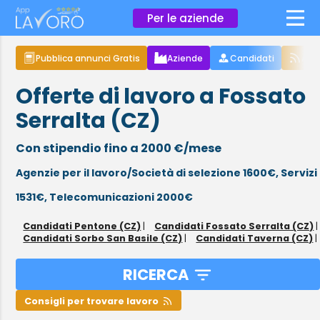
×
Per le aziende
Pubblica annunci Gratis
Aziende
Candidati
Arti
Offerte di lavoro a Fossato
Serralta (CZ)
Con stipendio fino a 2000 €/mese
Agenzie per il lavoro/Società di selezione 1600€,
Servizi
1531€,
Telecomunicazioni 2000€
Candidati Pentone (CZ)
|
Candidati Fossato Serralta (CZ)
|
Candidati Sorbo San Basile (CZ)
|
Candidati Taverna (CZ)
|
RICERCA
Consigli per trovare lavoro