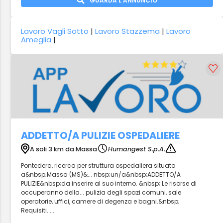
GUARDA L'ANNUNCIO
Lavoro Vagli Sotto
|
Lavoro Stazzema
|
Lavoro
Ameglia
|
ADDETTO/A PULIZIE OSPEDALIERE
A soli 3 km da Massa
Humangest S.p.A.
Pontedera, ricerca per struttura ospedaliera situata
a&nbsp;Massa (MS)&... nbsp;un/a&nbsp;ADDETTO/A
PULIZIE&nbsp;da inserire al suo interno. &nbsp; Le risorse di
occuperanno della... pulizia degli spazi comuni, sale
operatorie, uffici, camere di degenza e bagni.&nbsp;
Requisiti......