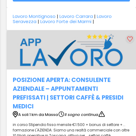
Lavoro Montignoso
|
Lavoro Carrara
|
Lavoro
Seravezza
|
Lavoro Forte dei Marmi
|
POSIZIONE APERTA: CONSULENTE
AZIENDALE – APPUNTAMENTI
PREFISSATI | SETTORI CAFFÈ & PRESIDI
MEDICI
A soli 1 km da Massa
Il sogno continua
in corso Stipendio fisso mensile €1.500 + bonus di settore +...
formazione L'AZIENDA: Siamo una realtà commerciale con oltre
10 filiali operative in Toscana, attiva nei... settori caffè