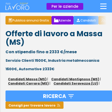
×
Per le aziende
Pubblica annunci Gratis
Aziende
Candidati
Arti
Offerte di lavoro a Massa
(MS)
Con stipendio fino a 2333 €/mese
Servizio Clienti 1500€,
Industria metalmeccanica
1600€,
Automotive 2333€
Candidati Massa (MS)
|
Candidati Montignoso (MS)
|
Candidati Carrara (MS)
|
Candidati Seravezza (LU)
|
RICERCA
Consigli per trovare lavoro