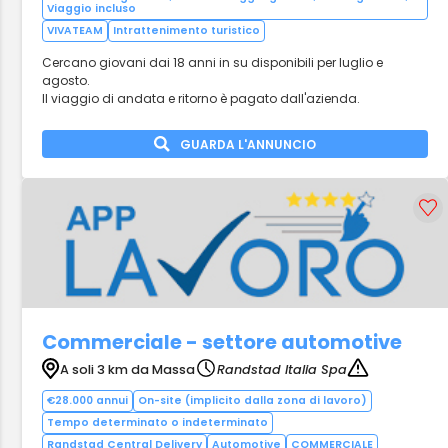
Viaggio incluso
VIVATEAM
Intrattenimento turistico
Cercano giovani dai 18 anni in su disponibili per luglio e
agosto.
Il viaggio di andata e ritorno è pagato dall'azienda.
GUARDA L'ANNUNCIO
Commerciale - settore automotive
A soli 3 km da Massa
Randstad Italia Spa
€28.000 annui
On-site (implicito dalla zona di lavoro)
Tempo determinato o indeterminato
Randstad Central Delivery
Automotive
COMMERCIALE