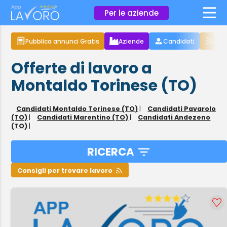
×
Per le aziende
Pubblica annunci Gratis
Aziende
Candidati
Arti
Offerte di lavoro a
Montaldo Torinese (TO)
Candidati Montaldo Torinese (TO)
|
Candidati Pavarolo
(TO)
|
Candidati Marentino (TO)
|
Candidati Andezeno
(TO)
|
RICERCA
Consigli per trovare lavoro