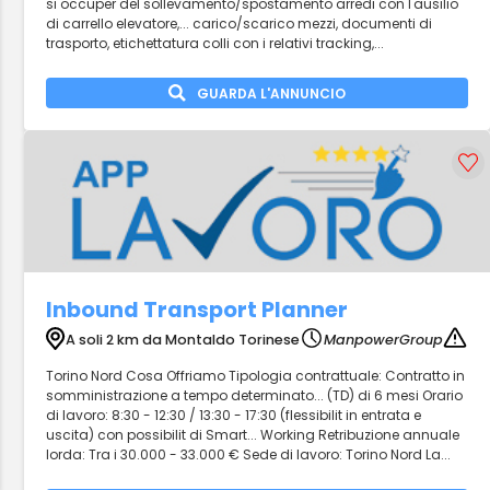
si occuper del sollevamento/spostamento arredi con l'ausilio
di carrello elevatore,... carico/scarico mezzi, documenti di
trasporto, etichettatura colli con i relativi tracking,...
GUARDA L'ANNUNCIO
Inbound Transport Planner
A soli 2 km da Montaldo Torinese
ManpowerGroup
Torino Nord Cosa Offriamo Tipologia contrattuale: Contratto in
somministrazione a tempo determinato... (TD) di 6 mesi Orario
di lavoro: 8:30 - 12:30 / 13:30 - 17:30 (flessibilit in entrata e
uscita) con possibilit di Smart... Working Retribuzione annuale
lorda: Tra i 30.000 - 33.000 € Sede di lavoro: Torino Nord La...