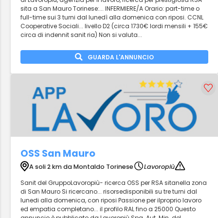
sita a San Mauro Torinese:... INFERMIERE/A Orario: part-time o
full-time sui 3 turni dal lunedì alla domenica con riposi. CCNL
Cooperative Sociali... livello D2 (circa 1730€ lordi mensili + 155€
circa di indennit sanit ria) Non si valuta...
GUARDA L'ANNUNCIO
OSS San Mauro
A soli 2 km da Montaldo Torinese
Lavoropiù
Sanit del GruppoLavoropiù- ricerca OSS per RSA sitanella zona
di San Mauro Si ricercano... risorsedisponibili su tre turni dal
lunedi alla domenica, con riposi Passione per ilproprio lavoro
ed empatia completano... il profilo RAL fino a 25000 Questo
annuncio è pubblicato da Lavoropiù Spa. Aut. Min. del