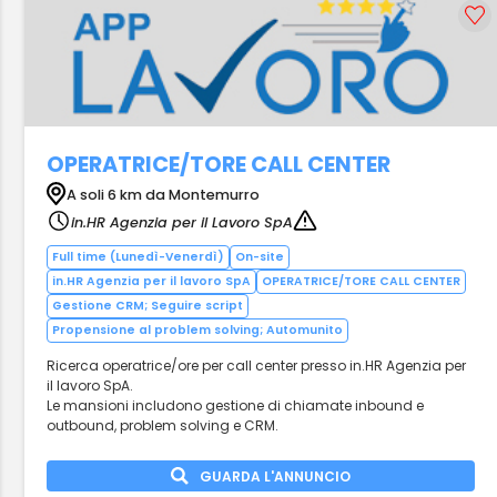
OPERATRICE/TORE CALL CENTER
A soli 6 km da Montemurro
in.HR Agenzia per il Lavoro SpA
Full time (Lunedì-Venerdì)
On-site
in.HR Agenzia per il lavoro SpA
OPERATRICE/TORE CALL CENTER
Gestione CRM; Seguire script
Propensione al problem solving; Automunito
Ricerca operatrice/ore per call center presso in.HR Agenzia per
il lavoro SpA.
Le mansioni includono gestione di chiamate inbound e
outbound, problem solving e CRM.
GUARDA L'ANNUNCIO