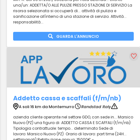
una/un: ADDETTA/O ALLE PULIZIE PRESSO STAZIONE DI SERVIZIO La
risorsa selezionata si occuperà di... attività di pulizia e
sanificazione all'interno di una stazione di servizio. Attività...
responsabilità...
GUARDA L'ANNUNCIO
Addetto cassa e scaffali (f/m/nb)
A soli 16 km da Montemurro
Randstad Italy
azienda cliente operante nel settore GDO, con sede in... Marsico
Nuovo (PZ) una figura di ADDETTO CASSA E SCAFFALI (f/m/nb)
Tipologia contrattuale: tempo... determinato Sede di
lavoro: Marsico Nuovo (PZ) Orario di lavoro: part time (24H...
settimanali) Retribuzione annua: 15000€ -...