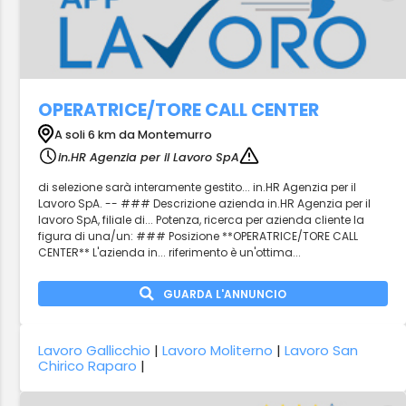
OPERATRICE/TORE CALL CENTER
A soli 6 km da Montemurro
in.HR Agenzia per il Lavoro SpA
di selezione sarà interamente gestito... in.HR Agenzia per il
Lavoro SpA. -- ### Descrizione azienda in.HR Agenzia per il
lavoro SpA, filiale di... Potenza, ricerca per azienda cliente la
figura di una/un: ### Posizione **OPERATRICE/TORE CALL
CENTER** L'azienda in... riferimento è un'ottima...
GUARDA L'ANNUNCIO
Lavoro Gallicchio
|
Lavoro Moliterno
|
Lavoro San
Chirico Raparo
|