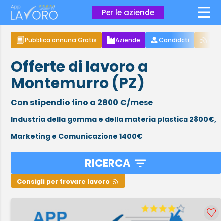
×
Per le aziende
Pubblica annunci Gratis
Aziende
Candidati
Arti
Offerte di lavoro a
Montemurro (PZ)
Con stipendio fino a 2800 €/mese
Industria della gomma e della materia plastica 2800€,
Marketing e Comunicazione 1400€
RICERCA
Consigli per trovare lavoro