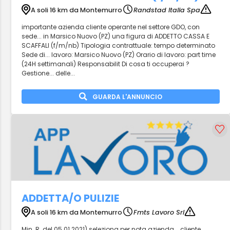
A soli 16 km da Montemurro
Randstad Italia Spa
importante azienda cliente operante nel settore GDO, con
sede... in Marsico Nuovo (PZ) una figura di ADDETTO CASSA E
SCAFFALI (f/m/nb) Tipologia contrattuale: tempo determinato
Sede di... lavoro: Marsico Nuovo (PZ) Orario di lavoro: part time
(24H settimanali) Responsabilit Di cosa ti occuperai ?
Gestione... delle...
GUARDA L'ANNUNCIO
ADDETTA/O PULIZIE
A soli 16 km da Montemurro
Fmts Lavoro Srl
Min. R. del 05.01.2021) seleziona per nota azienda... cliente