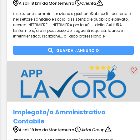
A soli 18 km da Montemurro
Orienta
e selezione, somministrazione e gestione&nbsp;di... personale
nel settore sanitario e socio-assistenziale pubblico e privato,
ricerca INFERMIERE - INFERMIERA per la ASL... della GALLURA.
L'infermiere/a è in possesso dei seguenti requisiti: laurea in
Infermieristica; iscrizione... all'albo professionale;...
GUARDA L'ANNUNCIO
Impiegato/a Amministrativo
Contabile
A soli 19 km da Montemurro
Attal Group