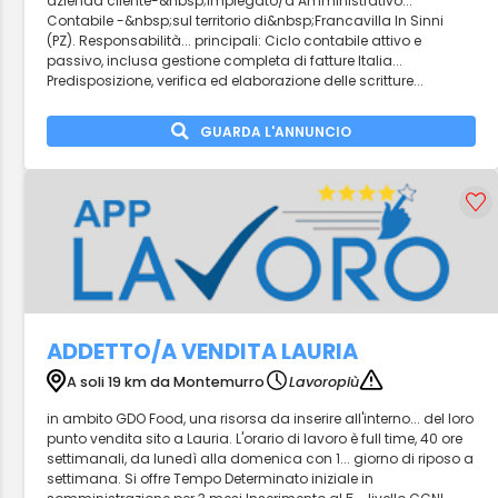
azienda cliente-&nbsp;Impiegato/a Amministrativo...
Contabile -&nbsp;sul territorio di&nbsp;Francavilla In Sinni
(PZ). Responsabilità... principali: Ciclo contabile attivo e
passivo, inclusa gestione completa di fatture Italia...
Predisposizione, verifica ed elaborazione delle scritture...
GUARDA L'ANNUNCIO
ADDETTO/A VENDITA LAURIA
A soli 19 km da Montemurro
Lavoropiù
in ambito GDO Food, una risorsa da inserire all'interno... del loro
punto vendita sito a Lauria. L'orario di lavoro è full time, 40 ore
settimanali, da lunedì alla domenica con 1... giorno di riposo a
settimana. Si offre Tempo Determinato iniziale in