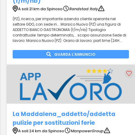
(f/m/nb)
A soli 21 km da Spinoso
Randstad Italy
(PZ), ricerca, per importante azienda cliente operante nel
settore GDO, con sede in... Marsico Nuovo (PZ) una figura di
ADDETTO BANCO GASTRONOMIA (f/m/nb) Tipologia
contrattuale: tempo determinato,... scopo assunzione Sede di
lavoro: Marsico Nuovo (PZ) Orario di lavoro: part time (24H...
GUARDA L'ANNUNCIO
La Maddalena_addetto/addetta
pulizie per sostituzioni ferie
A soli 24 km da Spinoso
ManpowerGroup