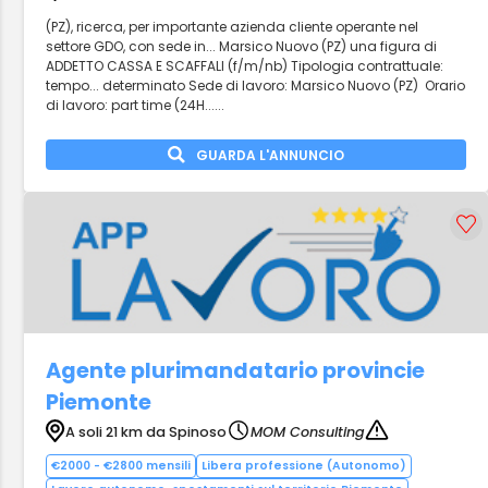
(PZ), ricerca, per importante azienda cliente operante nel
settore GDO, con sede in... Marsico Nuovo (PZ) una figura di
ADDETTO CASSA E SCAFFALI (f/m/nb) Tipologia contrattuale:
tempo... determinato Sede di lavoro: Marsico Nuovo (PZ) Orario
di lavoro: part time (24H......
GUARDA L'ANNUNCIO
Agente plurimandatario provincie
Piemonte
A soli 21 km da Spinoso
MOM Consulting
€2000 - €2800 mensili
Libera professione (Autonomo)