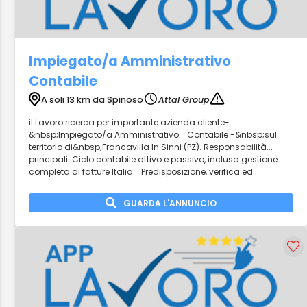
Impiegato/a Amministrativo
Contabile
A soli 13 km da Spinoso
Attal Group
il Lavoro ricerca per importante azienda cliente-
&nbsp;Impiegato/a Amministrativo... Contabile -&nbsp;sul
territorio di&nbsp;Francavilla In Sinni (PZ). Responsabilità...
principali: Ciclo contabile attivo e passivo, inclusa gestione
completa di fatture Italia... Predisposizione, verifica ed...
GUARDA L'ANNUNCIO