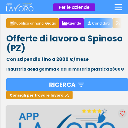
×
Per le aziende
Pubblica annunci Gratis
Aziende
Candidati
Arti
Offerte di lavoro a Spinoso
(PZ)
Con stipendio fino a 2800 €/mese
Industria della gomma e della materia plastica 2800€
RICERCA
Consigli per trovare lavoro