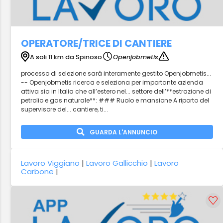
OPERATORE/TRICE DI CANTIERE
A soli 11 km da Spinoso
Openjobmetis
processo di selezione sarà interamente gestito Openjobmetis...
-- Openjobmetis ricerca e seleziona per importante azienda
attiva sia in Italia che all’estero nel... settore dell’**estrazione di
petrolio e gas naturale**: ### Ruolo e mansione A riporto del
supervisore del... cantiere, ti...
GUARDA L'ANNUNCIO
Lavoro Viggiano
|
Lavoro Gallicchio
|
Lavoro
Carbone
|