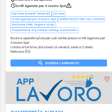
in.HR Agenzia per il Lavoro SpA
Full time (Lunedì-Venerdì)
On-site
in.HR Agenzia per il lavoro SpA
OPERATRICE/TORE CALL CENTER
Gestione CRM; Seguire script
Propensione al problem solving; Automunito
Ricerca operatrice/ore per call center presso in.HR Agenzia per
il lavoro SpA.
L'orario è full time, dal lunedì al venerdì, sede a Corleto
Perticara (PZ).
GUARDA L'ANNUNCIO