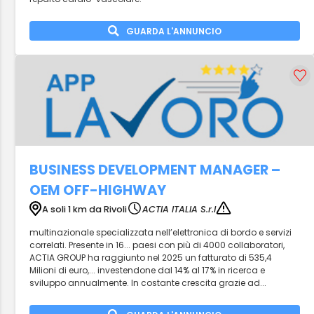
GUARDA L'ANNUNCIO
BUSINESS DEVELOPMENT MANAGER –
OEM OFF-HIGHWAY
A soli 1 km da Rivoli
ACTIA ITALIA S.r.l
multinazionale specializzata nell’elettronica di bordo e servizi
correlati. Presente in 16... paesi con più di 4000 collaboratori,
ACTIA GROUP ha raggiunto nel 2025 un fatturato di 535,4
Milioni di euro,... investendone dal 14% al 17% in ricerca e
sviluppo annualmente. In costante crescita grazie ad...