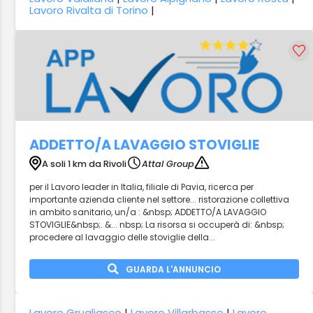
Lavoro Rivalta di Torino
|
ADDETTO/A LAVAGGIO STOVIGLIE
A soli 1 km da Rivoli
Attal Group
per il Lavoro leader in Italia, filiale di Pavia, ricerca per
importante azienda cliente nel settore... ristorazione collettiva
in ambito sanitario, un/a : &nbsp; ADDETTO/A LAVAGGIO
STOVIGLIE&nbsp;. &... nbsp; La risorsa si occuperà di: &nbsp;
procedere al lavaggio delle stoviglie della...
GUARDA L'ANNUNCIO
Lavoro Grugliasco
|
Lavoro Villarbasse
|
Lavoro