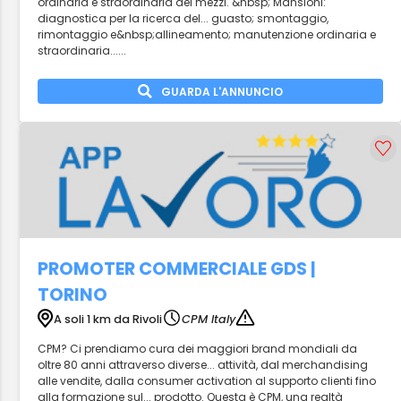
ordinaria e straordinaria dei mezzi. &nbsp; Mansioni:
diagnostica per la ricerca del... guasto; smontaggio,
rimontaggio e&nbsp;allineamento; manutenzione ordinaria e
straordinaria......
GUARDA L'ANNUNCIO
PROMOTER COMMERCIALE GDS |
TORINO
A soli 1 km da Rivoli
CPM Italy
CPM? Ci prendiamo cura dei maggiori brand mondiali da
oltre 80 anni attraverso diverse... attività, dal merchandising
alle vendite, dalla consumer activation al supporto clienti fino
alla formazione sul... prodotto. Questa è CPM, una realtà