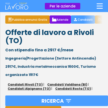
×
Per le aziende
Pubblica annunci Gratis
Aziende
Candidati
Arti
Offerte di lavoro a Rivoli
(TO)
Con stipendio fino a 2917 €/mese
Ingegneria/Progettazione (Settore Antincendio)
2917€,
Industria metalmeccanica 1600€,
Turismo
organizzato 1917€
Candidati Rivoli (TO)
|
Candidati Valdilana (BI)
|
Candidati Alpignano (TO)
|
Candidati Rosta (TO)
|
RICERCA