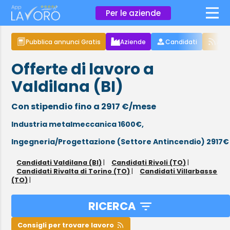
×
Per le aziende
Pubblica annunci Gratis
Aziende
Candidati
Arti
Offerte di lavoro a
Valdilana (BI)
Con stipendio fino a 2917 €/mese
Industria metalmeccanica 1600€,
Ingegneria/Progettazione (Settore Antincendio) 2917€
Candidati Valdilana (BI)
|
Candidati Rivoli (TO)
|
Candidati Rivalta di Torino (TO)
|
Candidati Villarbasse
(TO)
|
RICERCA
Consigli per trovare lavoro