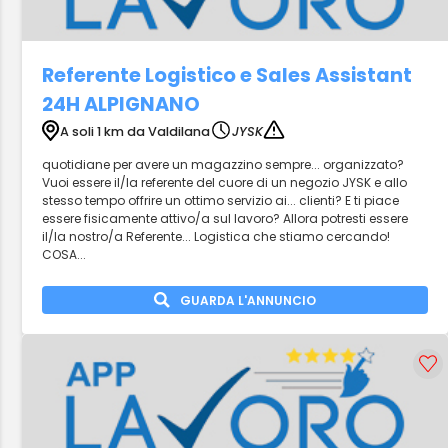
Referente Logistico e Sales Assistant
24H ALPIGNANO
A soli 1 km da Valdilana
JYSK
quotidiane per avere un magazzino sempre... organizzato?
Vuoi essere il/la referente del cuore di un negozio JYSK e allo
stesso tempo offrire un ottimo servizio ai... clienti? E ti piace
essere fisicamente attivo/a sul lavoro? Allora potresti essere
il/la nostro/a Referente... Logistica che stiamo cercando!
COSA...
GUARDA L'ANNUNCIO