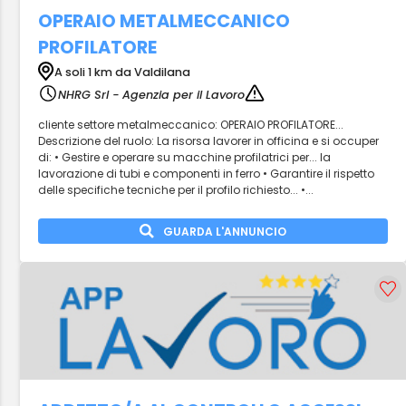
OPERAIO METALMECCANICO
PROFILATORE
A soli 1 km da Valdilana
NHRG Srl - Agenzia per il Lavoro
cliente settore metalmeccanico: OPERAIO PROFILATORE...
Descrizione del ruolo: La risorsa lavorer in officina e si occuper
di: • Gestire e operare su macchine profilatrici per... la
lavorazione di tubi e componenti in ferro • Garantire il rispetto
delle specifiche tecniche per il profilo richiesto... •...
GUARDA L'ANNUNCIO