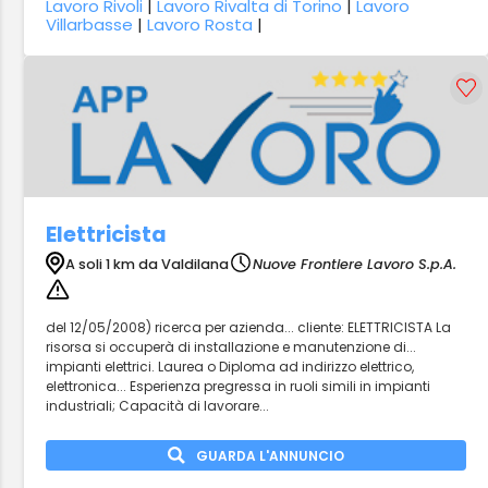
Lavoro Rivoli
|
Lavoro Rivalta di Torino
|
Lavoro
Villarbasse
|
Lavoro Rosta
|
Elettricista
A soli 1 km da Valdilana
Nuove Frontiere Lavoro S.p.A.
del 12/05/2008) ricerca per azienda... cliente: ELETTRICISTA La
risorsa si occuperà di installazione e manutenzione di...
impianti elettrici. Laurea o Diploma ad indirizzo elettrico,
elettronica... Esperienza pregressa in ruoli simili in impianti
industriali; Capacità di lavorare...
GUARDA L'ANNUNCIO