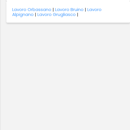
Lavoro Orbassano
|
Lavoro Bruino
|
Lavoro
Alpignano
|
Lavoro Grugliasco
|