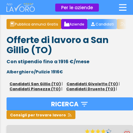
×
Per le aziende
Pubblica annunci Gratis
Aziende
Candidati
Arti
Offerte di lavoro a San
Gillio (TO)
Con stipendio fino a 1916 €/mese
Alberghiero/Pulizie 1916€
Candidati San Gillio (TO)
|
Candidati Givoletto (TO)
|
Candidati Pianezza (TO)
|
Candidati Druento (TO)
|
RICERCA
Consigli per trovare lavoro