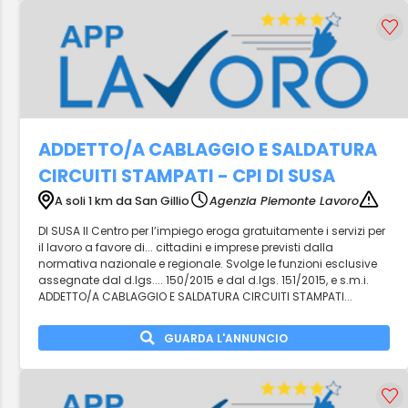
ADDETTO/A CABLAGGIO E SALDATURA
CIRCUITI STAMPATI - CPI DI SUSA
A soli 1 km da San Gillio
Agenzia Piemonte Lavoro
DI SUSA Il Centro per l’impiego eroga gratuitamente i servizi per
il lavoro a favore di... cittadini e imprese previsti dalla
normativa nazionale e regionale. Svolge le funzioni esclusive
assegnate dal d.lgs.... 150/2015 e dal d.lgs. 151/2015, e s.m.i.
ADDETTO/A CABLAGGIO E SALDATURA CIRCUITI STAMPATI...
GUARDA L'ANNUNCIO