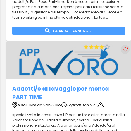
addetti/e Fast Food Part-time. Non è necessaria... esperienza
pregressa nella mansione. Le principali caratteristiche sono la
flessibilit , la gestione del tempo,... l'orientamento al Cliente e al
team working ed infine ottime doti relazionali. La tua...
GUARDA L'ANNUNCIO
Addetti/e al lavaggio per mensa
PART TIME
A soli 1 km da San Gillio
Logical Job S.r.l.
specializzata in consulenza HR con un forte orientamento nella
Valorizzazione del Capitale umano, ricerca... per cucina
professionale situata ad Alpignano, un/una Addetto/a al
lavaggio. La risorsa si occuper della gestione delle... merci