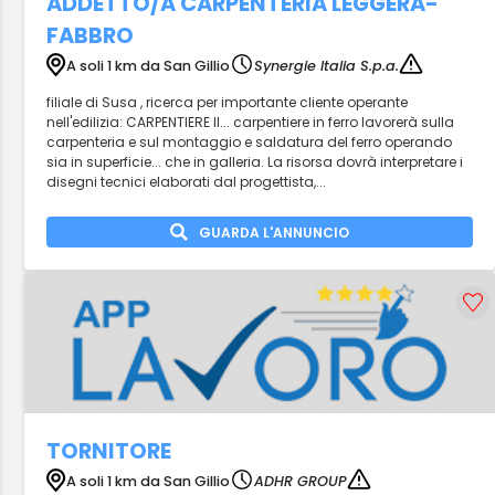
ADDETTO/A CARPENTERIA LEGGERA-
FABBRO
A soli 1 km da San Gillio
Synergie Italia S.p.a.
filiale di Susa , ricerca per importante cliente operante
nell'edilizia: CARPENTIERE Il... carpentiere in ferro lavorerà sulla
carpenteria e sul montaggio e saldatura del ferro operando
sia in superficie... che in galleria. La risorsa dovrà interpretare i
disegni tecnici elaborati dal progettista,...
GUARDA L'ANNUNCIO
TORNITORE
A soli 1 km da San Gillio
ADHR GROUP