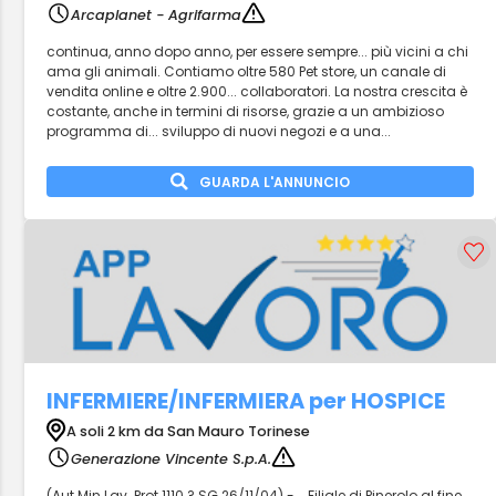
Arcaplanet - Agrifarma
continua, anno dopo anno, per essere sempre... più vicini a chi
ama gli animali. Contiamo oltre 580 Pet store, un canale di
vendita online e oltre 2.900... collaboratori. La nostra crescita è
costante, anche in termini di risorse, grazie a un ambizioso
programma di... sviluppo di nuovi negozi e a una...
GUARDA L'ANNUNCIO
INFERMIERE/INFERMIERA per HOSPICE
A soli 2 km da San Mauro Torinese
Generazione Vincente S.p.A.
(Aut.Min.Lav. Prot.1110 ? SG 26/11/04) -... Filiale di Pinerolo al fine