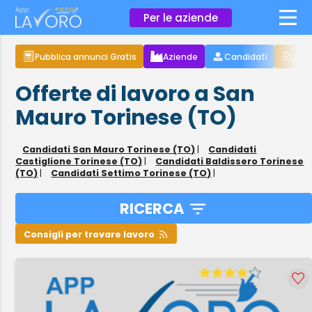
×
Per le aziende
Pubblica annunci Gratis
Aziende
Candidati
Arti
Offerte di lavoro a San
Mauro Torinese (TO)
Candidati San Mauro Torinese (TO)
|
Candidati
Castiglione Torinese (TO)
|
Candidati Baldissero Torinese
(TO)
|
Candidati Settimo Torinese (TO)
|
RICERCA
Consigli per trovare lavoro