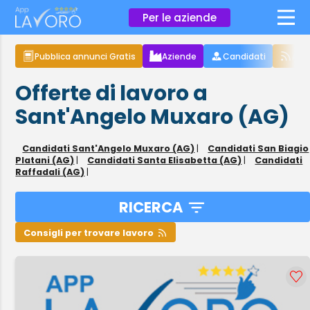
×
Per le aziende
Pubblica annunci Gratis
Aziende
Candidati
Arti
Offerte di lavoro a
Sant'Angelo Muxaro (AG)
Candidati Sant'Angelo Muxaro (AG)
|
Candidati San Biagio
Platani (AG)
|
Candidati Santa Elisabetta (AG)
|
Candidati
Raffadali (AG)
|
RICERCA
Consigli per trovare lavoro