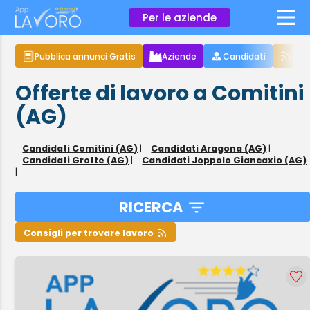
×
Per le aziende
Pubblica annunci Gratis
Aziende
Candidati
Arti
Offerte di lavoro a Comitini
(AG)
Candidati Comitini (AG)
|
Candidati Aragona (AG)
|
Candidati Grotte (AG)
|
Candidati Joppolo Giancaxio (AG)
|
RICERCA
Consigli per trovare lavoro