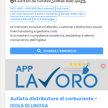
A soli 6 km da Comitini
Gifrab Italia spa
€27.800 - €35.500 (RAL annua)
Full time
On-site (presso il punto vendita)
Gifrab Italia SpA
Fashion Retail
Store Manager
Le mansioni includono fatturato, customer satisfaction, visual
merchandising e gestione costi.
Si richiedono competenze analitiche, leadership e ottima
conoscenza dell'inglese.
GUARDA L'ANNUNCIO
Autista distributore di carburante -
ISOLA DI LINOSA