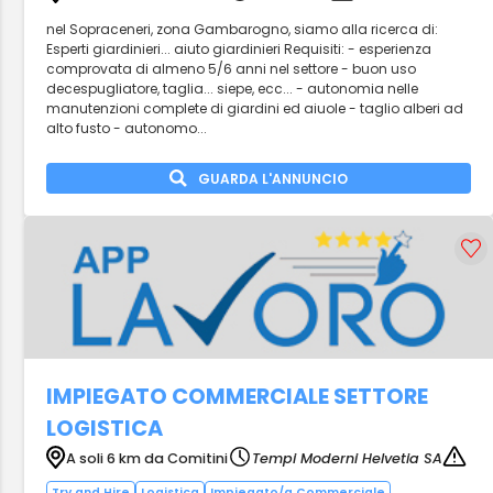
nel Sopraceneri, zona Gambarogno, siamo alla ricerca di:
Esperti giardinieri... aiuto giardinieri Requisiti: - esperienza
comprovata di almeno 5/6 anni nel settore - buon uso
decespugliatore, taglia... siepe, ecc... - autonomia nelle
manutenzioni complete di giardini ed aiuole - taglio alberi ad
alto fusto - autonomo...
GUARDA L'ANNUNCIO
IMPIEGATO COMMERCIALE SETTORE
LOGISTICA
A soli 6 km da Comitini
Tempi Moderni Helvetia SA
Try and Hire
Logistica
Impiegato/a Commerciale