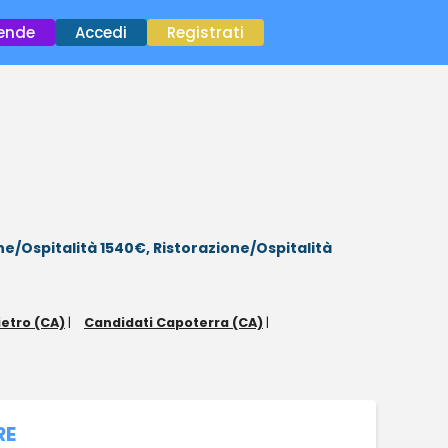
×
iende
Accedi
Registrati
ne/Ospitalità 1540€,
Ristorazione/Ospitalità
ietro (CA)
|
Candidati Capoterra (CA)
|
RE