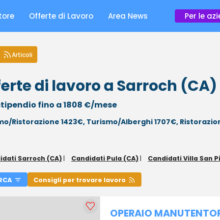
tore
Offerte di Lavoro
Area News
Per le az
Articoli
erte di lavoro a Sarroch (CA)
tipendio fino a 1808 €/mese
mo/Ristorazione 1423€,
Turismo/Alberghi 1707€,
Ristorazio
idati Sarroch (CA)
|
Candidati Pula (CA)
|
Candidati Villa San P
RCA
Consigli per trovare lavoro
OPERAIO MANUTENTO