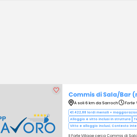
Commis di Sala/Bar (
A soli 6 km da Sarroch
Forte 
€1.422,88 lordi mensili + maggiorazio
Alloggio e vitto inclusi in struttura
T
Vitto e alloggio inclusi; Contesto int
Il Forte Village cerca Commis di Sal