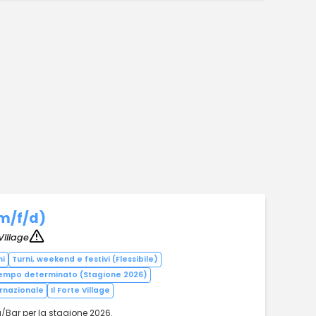
m/f/d)
Village
ni
Turni, weekend e festivi (Flessibile)
empo determinato (Stagione 2026)
ernazionale
Il Forte Village
a/Bar per la stagione 2026.