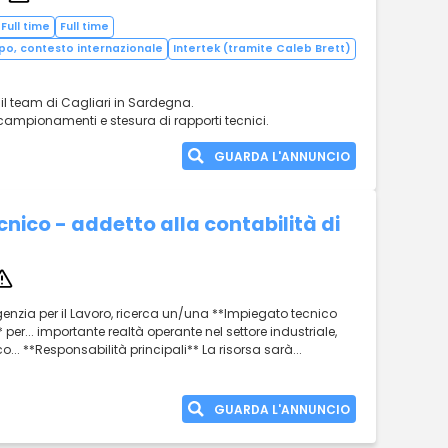
Full time
Full time
po, contesto internazionale
Intertek (tramite Caleb Brett)
 il team di Cagliari in Sardegna.
campionamenti e stesura di rapporti tecnici.
GUARDA L'ANNUNCIO
nico - addetto alla contabilità di
 Agenzia per il Lavoro, ricerca un/una **Impiegato tecnico
 per... importante realtà operante nel settore industriale,
o... **Responsabilità principali** La risorsa sarà...
GUARDA L'ANNUNCIO