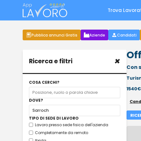
Trova Lavora
Pubblica annunci Gratis
Aziende
Candidati
Off
×
Ricerca e filtri
Con s
Turis
COSA CERCHI?
1540€
DOVE?
Cand
RICE
TIPO DI SEDE DI LAVORO
Lavoro presso sede fisica dell'azienda
Completamente da remoto
Ibrida