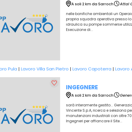
A soli 2 km da Sarroch
Attal 
nelle bonifiche ambientali un Operaio
propria squadra operativa presso lo s
idraulica su pompe sommerse utilizzate
Esecuzione di...
oro Pula
|
Lavoro Villa San Pietro
|
Lavoro Capoterra
|
Lavoro 
INGEGNERE
A soli 2 km da Sarroch
Genera
sarà interamente gestito... Generazi
Vincente S.p.A, ricerca e seleziona per
manutenzioni industriali con oltre 70 a
Ingegneri per affiancare il Site...