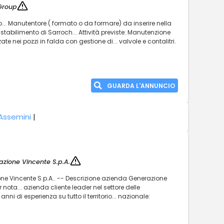
Group
... Manutentore ( formato o da formare) da inserire nella
tabilimento di Sarroch... Attività previste: Manutenzione
 nei pozzi in falda con gestione di... valvole e contalitri.
GUARDA L'ANNUNCIO
Assemini
|
zione Vincente S.p.A.
one Vincente S.p.A.. -- Descrizione azienda Generazione
 nota... azienda cliente leader nel settore delle
nni di esperienza su tutto il territorio... nazionale: