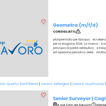
Geometra (m/f/d)
CONSIGLIATO
pluripremiato per l&rsquo... eccellenz
per la stagione 2026. La ricerca... è r
principio di parità retributiva... e tr
ed ispezione periodica delle... strutture
oro Quartu Sant'Elena
|
Lavoro Selargius
|
Lavoro Quartucciu
Senior Surveyor | Cagl
A soli 2 km da Sarroch
Intert