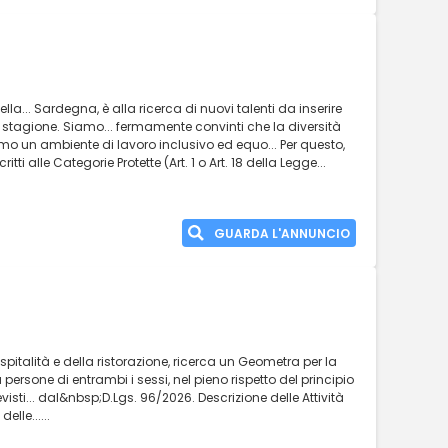
la... Sardegna, è alla ricerca di nuovi talenti da inserire
 stagione. Siamo... fermamente convinti che la diversità
o un ambiente di lavoro inclusivo ed equo... Per questo,
ti alle Categorie Protette (Art. 1 o Art. 18 della Legge...
GUARDA L'ANNUNCIO
ospitalità e della ristorazione, ricerca un Geometra per la
a persone di entrambi i sessi, nel pieno rispetto del principio
visti... dal&nbsp;D.Lgs. 96/2026. Descrizione delle Attività
lle......