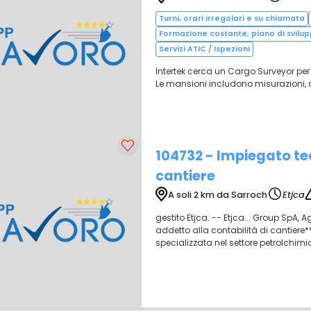
Turni, orari irregolari e su chiamata
Formazione costante, piano di svilup
Servizi ATIC / Ispezioni
Intertek cerca un Cargo Surveyor per
Le mansioni includono misurazioni, 
104732 - Impiegato tec
cantiere
A soli 2 km da Sarroch
Etjca
gestito Etjca. -- Etjca... Group SpA,
addetto alla contabilità di cantiere**
specializzata nel settore petrolchimic