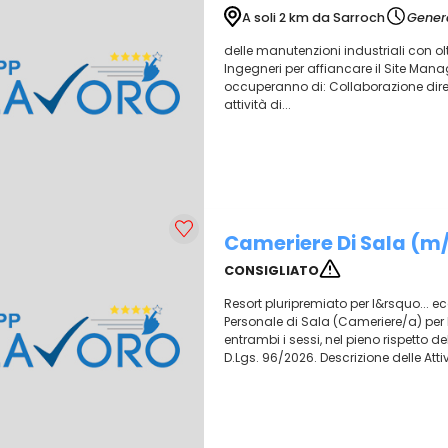
A soli 2 km da Sarroch
Genera
delle manutenzioni industriali con oltr
Ingegneri per affiancare il Site Manager
occuperanno di: Collaborazione dirett
attività di...
Cameriere Di Sala (m
CONSIGLIATO
Resort pluripremiato per l&rsquo... ecc
Personale di Sala (Cameriere/a) per l
entrambi i sessi, nel pieno rispetto del
D.Lgs. 96/2026. Descrizione delle Attiv