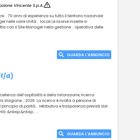
zione Vincente S.p.A.
e... 70 anni di esperienza su tutto il territorio nazionale:
 nelle varie Unità... locali Le risorse inserite si
a con il Site Manager nella gestione... operativa delle
GUARDA L'ANNUNCIO
/f/d)
ellenza dell’ospitalità e della ristorazione, ricerca
a stagione... 2026. La ricerca è rivolta a persone di
 principio di parità... retributiva e trasparenza previsti dal
ità ·&nbsp;&nbsp......
GUARDA L'ANNUNCIO