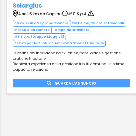
Selargius
A soli 5 km da Cagliari
M.T. S.p.A.
da €23.241 da riproporzionare
Part-time, 28 ore settimanali
In loco e da remoto
Tempo determinato
MT S.p.A. (Gruppo Maggioli)
Servizi per la Pubblica Amministrazione/Tributario
Le mansioni includono back-office, front-office e gestione
pratiche tributarie.
Richiesta esperienza nella gestione tributi comunali e ottime
capacità relazionali.
GUARDA L'ANNUNCIO