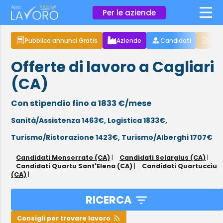
×
Per le aziende
Pubblica annunci Gratis
Aziende
Candidati
Arti
Offerte di lavoro a Cagliari
(CA)
Con stipendio fino a 1833 €/mese
Sanità/Assistenza 1463€,
Logistica 1833€,
Turismo/Ristorazione 1423€,
Turismo/Alberghi 1707€
Candidati Monserrato (CA)
|
Candidati Selargius (CA)
|
Candidati Quartu Sant'Elena (CA)
|
Candidati Quartucciu
(CA)
|
RICERCA
Consigli per trovare lavoro