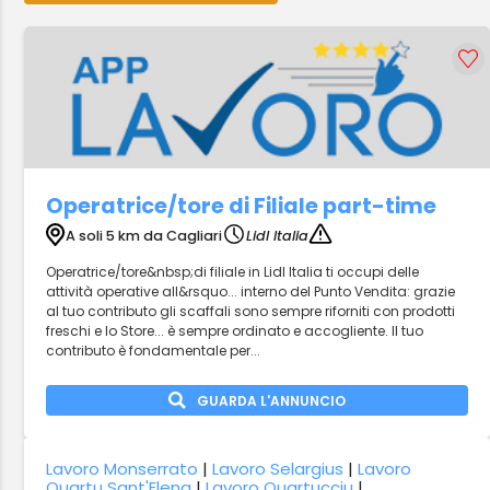
Operatrice/tore di Filiale part-time
A soli 5 km da Cagliari
Lidl Italia
Operatrice/tore&nbsp;di filiale in Lidl Italia ti occupi delle
attività operative all&rsquo... interno del Punto Vendita: grazie
al tuo contributo gli scaffali sono sempre riforniti con prodotti
freschi e lo Store... è sempre ordinato e accogliente. Il tuo
contributo è fondamentale per...
GUARDA L'ANNUNCIO
Lavoro Monserrato
|
Lavoro Selargius
|
Lavoro
Quartu Sant'Elena
|
Lavoro Quartucciu
|